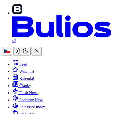
v2
Feed
Watchlist
Kalendář
Články
Flash News
Podcasty
New
Fair Price Index