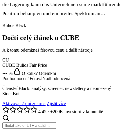
die Lagerung kann das Unternehmen seine marktführende
Position behaupten und ein breites Spektrum an…
Bulios Black
Dočti celý článek o CUBE
A k tomu odemkneš férovou cenu a další nástroje
CU
CUBE
Bulios Fair Price
••• %
O kolik? Odemkni
Podhodnocená
Férová
Nadhodnocená
Členství Black: analýzy, screener, newslettery a neomezený
StockBot.
Aktivovat 7 dní zdarma
Zjistit více
4.45
·
+200K investorů v komunitě