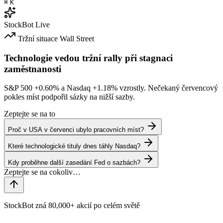
⌘
K
StockBot
Live
Tržní situace
Wall Street
Technologie vedou tržní rally při stagnaci
zaměstnanosti
S&P 500
+0.60%
a Nasdaq
+1.18%
vzrostly. Nečekaný červencový
pokles míst podpořil sázky na nižší sazby.
Zeptejte se na to
Proč v USA v červenci ubylo pracovních míst?
Které technologické tituly dnes táhly Nasdaq?
Kdy proběhne další zasedání Fed o sazbách?
StockBot zná 80,000+ akcií po celém světě