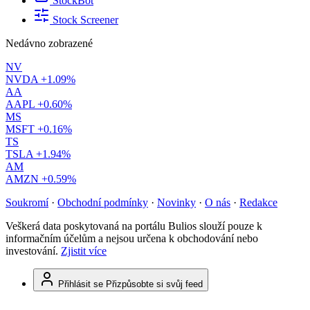
StockBot
Stock Screener
Nedávno zobrazené
NV
NVDA
+1.09%
AA
AAPL
+0.60%
MS
MSFT
+0.16%
TS
TSLA
+1.94%
AM
AMZN
+0.59%
Soukromí
·
Obchodní podmínky
·
Novinky
·
O nás
·
Redakce
Veškerá data poskytovaná na portálu Bulios slouží pouze k
informačním účelům a nejsou určena k obchodování nebo
investování.
Zjistit více
Přihlásit se
Přizpůsobte si svůj feed