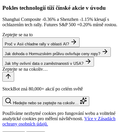
Pokles technologií tíží čínské akcie v úvodu
Shanghai Composite
-0.36%
a Shenzhen
-1.15%
klesají s
ochlazením tech rally. Futures S&P 500
+0.20%
mírně rostou.
Zeptejte se na to
Proč v Asii chladne rally v oblasti AI?
Jak dohoda o Hormuzském průlivu ovlivňuje ceny ropy?
Jak trhy ovlivní data o zaměstnanosti v USA?
StockBot zná 80,000+ akcií po celém světě
Hledejte nebo se zeptejte na cokoliv…
Používáme nezbytné cookies pro fungování webu a volitelné
analytické cookies pro měření návštěvnosti.
Více v Zásadách
ochrany osobních údajů.