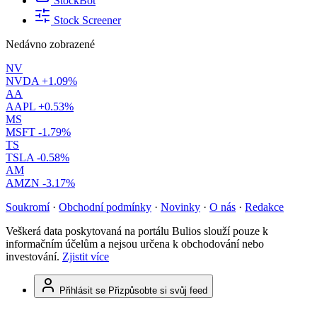
StockBot
Stock Screener
Nedávno zobrazené
NV
NVDA
+1.09%
AA
AAPL
+0.53%
MS
MSFT
-1.79%
TS
TSLA
-0.58%
AM
AMZN
-3.17%
Soukromí
·
Obchodní podmínky
·
Novinky
·
O nás
·
Redakce
Veškerá data poskytovaná na portálu Bulios slouží pouze k
informačním účelům a nejsou určena k obchodování nebo
investování.
Zjistit více
Přihlásit se
Přizpůsobte si svůj feed