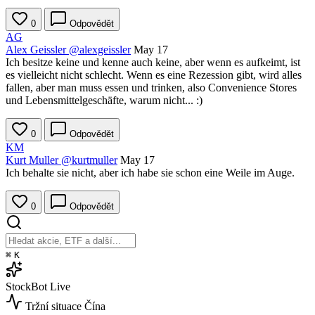
0
Odpovědět
AG
Alex Geissler
@alexgeissler
May 17
Ich besitze keine und kenne auch keine, aber wenn es aufkeimt, ist
es vielleicht nicht schlecht. Wenn es eine Rezession gibt, wird alles
fallen, aber man muss essen und trinken, also Convenience Stores
und Lebensmittelgeschäfte, warum nicht... :)
0
Odpovědět
KM
Kurt Muller
@kurtmuller
May 17
Ich behalte sie nicht, aber ich habe sie schon eine Weile im Auge.
0
Odpovědět
⌘
K
StockBot
Live
Tržní situace
Čína