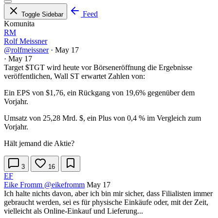
Feed
Toggle Sidebar
Komunita
RM
Rolf Meissner
@rolfmeissner
·
May 17
·
May 17
Target
$TGT
wird heute vor Börseneröffnung die Ergebnisse
veröffentlichen, Wall ST erwartet Zahlen von:
Ein EPS von $1,76, ein Rückgang von 19,6% gegenüber dem
Vorjahr.
Umsatz von 25,28 Mrd. $, ein Plus von 0,4 % im Vergleich zum
Vorjahr.
Hält jemand die Aktie?
3
16
EF
Eike Fromm
@eikefromm
May 17
Ich halte nichts davon, aber ich bin mir sicher, dass Filialisten immer
gebraucht werden, sei es für physische Einkäufe oder, mit der Zeit,
vielleicht als Online-Einkauf und Lieferung...