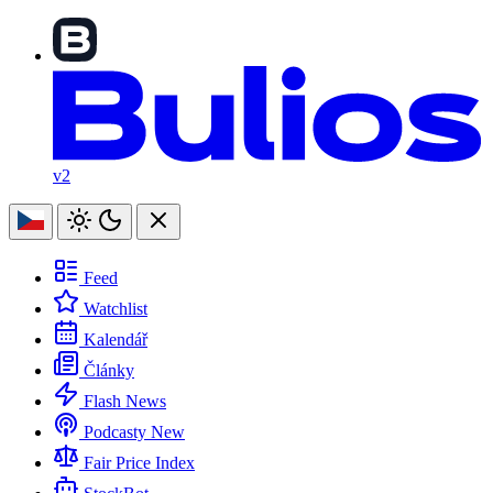
v2
Feed
Watchlist
Kalendář
Články
Flash News
Podcasty
New
Fair Price Index