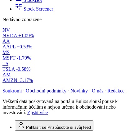
StockBot
Stock Screener
Nedávno zobrazené
NV
NVDA
+1.09%
AA
AAPL
+0.53%
MS
MSFT
-1.79%
TS
TSLA
-0.58%
AM
AMZN
-3.17%
Soukromí
·
Obchodní podmínky
·
Novinky
·
O nás
·
Redakce
Veškerá data poskytovaná na portálu Bulios slouží pouze k
informačním účelům a nejsou určena k obchodování nebo
investování.
Zjistit více
Přihlásit se
Přizpůsobte si svůj feed