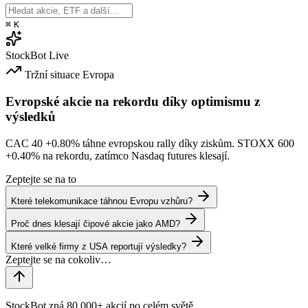
⌘
K
StockBot
Live
Tržní situace
Evropa
Evropské akcie na rekordu díky optimismu z
výsledků
CAC 40
+0.80%
táhne evropskou rally díky ziskům. STOXX 600
+0.40%
na rekordu, zatímco Nasdaq futures klesají.
Zeptejte se na to
Které telekomunikace táhnou Evropu vzhůru?
Proč dnes klesají čipové akcie jako AMD?
Které velké firmy z USA reportují výsledky?
StockBot zná 80,000+ akcií po celém světě