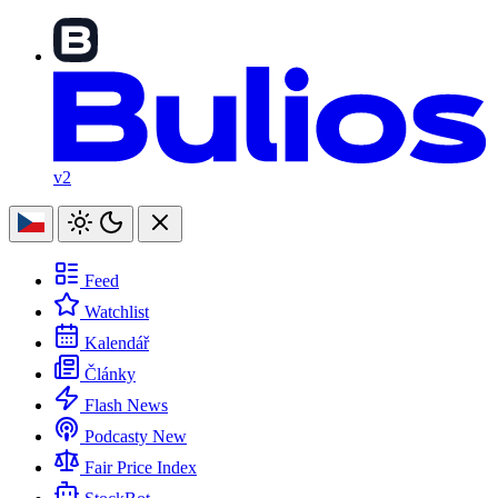
v2
Feed
Watchlist
Kalendář
Články
Flash News
Podcasty
New
Fair Price Index