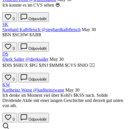
Ich konnte es im CVS sehen 😎.
0
Odpovědět
SK
Sieghard Kalbfleisch
@sieghardkalbfleisch
May 30
$BN
$SCHW
$ABR
0
Odpovědět
DS
Dierk Saller
@dierksaller
May 30
$DIS
$SBUX
$PG
$JNJ
$MMM
$CVS
$NIO
🤷‍♂️
0
Odpovědět
KW
Karlheinz Wang
@karlheinzwang
May 30
Ich denke im Moment viel über Kohl's
$KSS
nach. Solide
Dividende Aktie mit einer langen Geschichte und derzeit gut unten
von ath.
0
Odpovědět