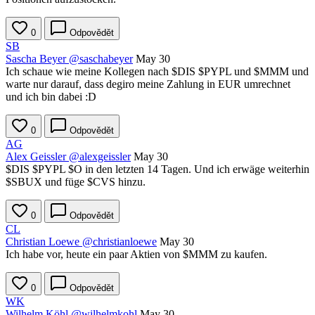
0
Odpovědět
SB
Sascha Beyer
@saschabeyer
May 30
Ich schaue wie meine Kollegen nach
$DIS
$PYPL
und
$MMM
und
warte nur darauf, dass degiro meine Zahlung in EUR umrechnet
und ich bin dabei :D
0
Odpovědět
AG
Alex Geissler
@alexgeissler
May 30
$DIS
$PYPL
$O
in den letzten 14 Tagen. Und ich erwäge weiterhin
$SBUX
und füge
$CVS
hinzu.
0
Odpovědět
CL
Christian Loewe
@christianloewe
May 30
Ich habe vor, heute ein paar Aktien von
$MMM
zu kaufen.
0
Odpovědět
WK
Wilhelm Köhl
@wilhelmkohl
May 30