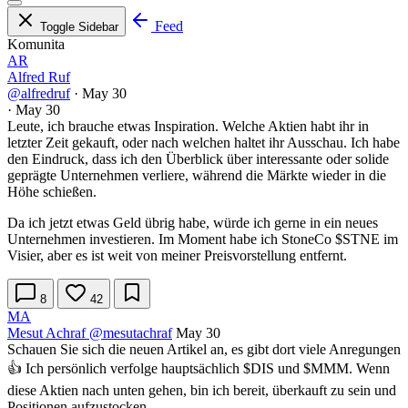
Feed
Toggle Sidebar
Komunita
AR
Alfred Ruf
@alfredruf
·
May 30
·
May 30
Leute, ich brauche etwas Inspiration. Welche Aktien habt ihr in
letzter Zeit gekauft, oder nach welchen haltet ihr Ausschau. Ich habe
den Eindruck, dass ich den Überblick über interessante oder solide
geprägte Unternehmen verliere, während die Märkte wieder in die
Höhe schießen.
Da ich jetzt etwas Geld übrig habe, würde ich gerne in ein neues
Unternehmen investieren. Im Moment habe ich StoneCo
$STNE
im
Visier, aber es ist weit von meiner Preisvorstellung entfernt.
8
42
MA
Mesut Achraf
@mesutachraf
May 30
Schauen Sie sich die neuen Artikel an, es gibt dort viele Anregungen
👍 Ich persönlich verfolge hauptsächlich
$DIS
und
$MMM
. Wenn
diese Aktien nach unten gehen, bin ich bereit, überkauft zu sein und
Positionen aufzustocken.