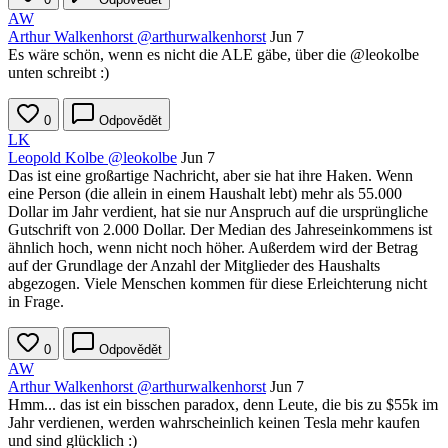
AW
Arthur Walkenhorst
@arthurwalkenhorst
Jun 7
Es wäre schön, wenn es nicht die ALE gäbe, über die
@leokolbe
unten schreibt :)
0
Odpovědět
LK
Leopold Kolbe
@leokolbe
Jun 7
Das ist eine großartige Nachricht, aber sie hat ihre Haken. Wenn
eine Person (die allein in einem Haushalt lebt) mehr als 55.000
Dollar im Jahr verdient, hat sie nur Anspruch auf die ursprüngliche
Gutschrift von 2.000 Dollar. Der Median des Jahreseinkommens ist
ähnlich hoch, wenn nicht noch höher. Außerdem wird der Betrag
auf der Grundlage der Anzahl der Mitglieder des Haushalts
abgezogen. Viele Menschen kommen für diese Erleichterung nicht
in Frage.
0
Odpovědět
AW
Arthur Walkenhorst
@arthurwalkenhorst
Jun 7
Hmm... das ist ein bisschen paradox, denn Leute, die bis zu $55k im
Jahr verdienen, werden wahrscheinlich keinen Tesla mehr kaufen
und sind glücklich :)