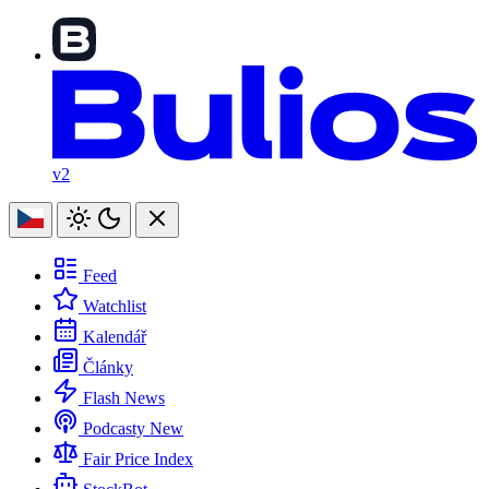
v2
Feed
Watchlist
Kalendář
Články
Flash News
Podcasty
New
Fair Price Index