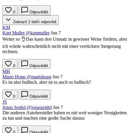
0
Odpovědět
Zobrazit 2 další odpovědi
KM
Kurt Muller
@kurtmuller
Jun 7
Weiter so 👌Das kann den Umsatz in gewisser Weise fördern, aber
ich würde wahrscheinlich nicht mit einer verrückten Steigerung
rechnen.
0
Odpovědět
MH
Mario Hopp
@mariohopp
Jun 7
Es ist also bullisch, aber ist es auch so bullisch?
0
Odpovědět
JS
Jonas Seidel
@jonasseidel
Jun 7
Die anderen Autohersteller haben es mit weit weniger Neuigkeiten
zu tun und machen eine große Sache daraus
0
Odpovědět