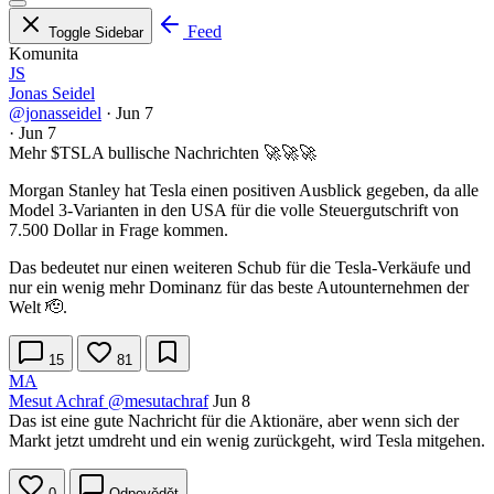
Feed
Toggle Sidebar
Komunita
JS
Jonas Seidel
@jonasseidel
·
Jun 7
·
Jun 7
Mehr
$TSLA
bullische Nachrichten 🚀🚀🚀
Morgan Stanley hat Tesla einen positiven Ausblick gegeben, da alle
Model 3-Varianten in den USA für die volle Steuergutschrift von
7.500 Dollar in Frage kommen.
Das bedeutet nur einen weiteren Schub für die Tesla-Verkäufe und
nur ein wenig mehr Dominanz für das beste Autounternehmen der
Welt 🫡.
15
81
MA
Mesut Achraf
@mesutachraf
Jun 8
Das ist eine gute Nachricht für die Aktionäre, aber wenn sich der
Markt jetzt umdreht und ein wenig zurückgeht, wird Tesla mitgehen.
0
Odpovědět