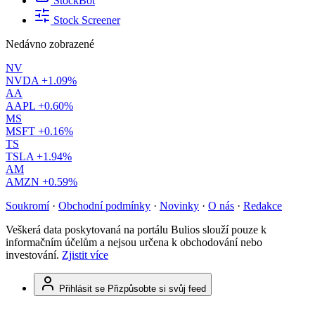
StockBot
Stock Screener
Nedávno zobrazené
NV
NVDA
+1.09%
AA
AAPL
+0.60%
MS
MSFT
+0.16%
TS
TSLA
+1.94%
AM
AMZN
+0.59%
Soukromí
·
Obchodní podmínky
·
Novinky
·
O nás
·
Redakce
Veškerá data poskytovaná na portálu Bulios slouží pouze k
informačním účelům a nejsou určena k obchodování nebo
investování.
Zjistit více
Přihlásit se
Přizpůsobte si svůj feed