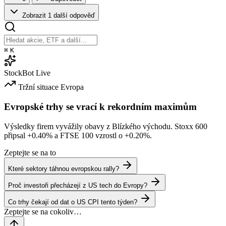
Zobrazit 1 další odpověď
⌘
K
StockBot
Live
Tržní situace
Evropa
Evropské trhy se vrací k rekordním maximům
Výsledky firem vyvážily obavy z Blízkého východu. Stoxx 600
připsal
+0.40%
a FTSE 100 vzrostl o
+0.20%
.
Zeptejte se na to
Které sektory táhnou evropskou rally?
Proč investoři přecházejí z US tech do Evropy?
Co trhy čekají od dat o US CPI tento týden?