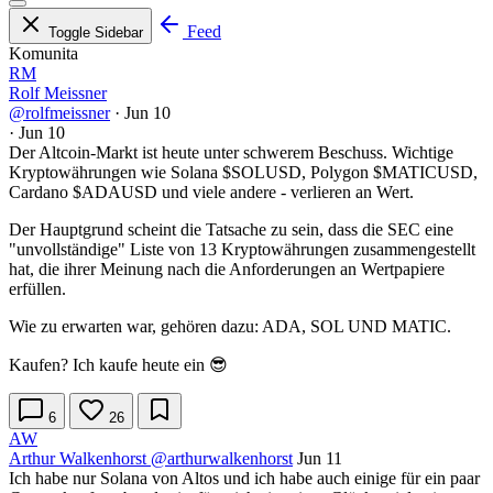
Feed
Toggle Sidebar
Komunita
RM
Rolf Meissner
@rolfmeissner
·
Jun 10
·
Jun 10
Der Altcoin-Markt ist heute unter schwerem Beschuss. Wichtige
Kryptowährungen wie Solana
$SOLUSD
, Polygon
$MATICUSD
,
Cardano
$ADAUSD
und viele andere - verlieren an Wert.
Der Hauptgrund scheint die Tatsache zu sein, dass die SEC eine
"unvollständige" Liste von 13 Kryptowährungen zusammengestellt
hat, die ihrer Meinung nach die Anforderungen an Wertpapiere
erfüllen.
Wie zu erwarten war, gehören dazu: ADA, SOL UND MATIC.
Kaufen? Ich kaufe heute ein 😎
6
26
AW
Arthur Walkenhorst
@arthurwalkenhorst
Jun 11
Ich habe nur Solana von Altos und ich habe auch einige für ein paar