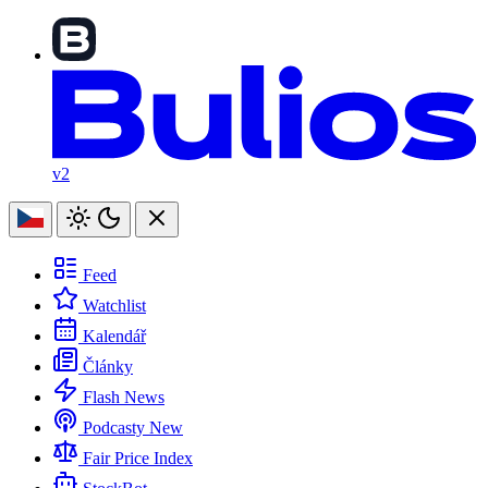
v2
Feed
Watchlist
Kalendář
Články
Flash News
Podcasty
New
Fair Price Index