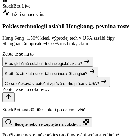
StockBot
Live
Tržní situace
Čína
Pokles technologií oslabil Hongkong, pevnina roste
Hang Seng
-1.50%
klesl, výprodej tech v USA zasáhl čipy.
Shanghai Composite
+0.57%
rostl díky zlatu.
Zeptejte se na to
Proč globálně oslabují technologické akcie?
Kteří těžaři zlata dnes táhnou index Shanghai?
Co se očekává v páteční zprávě o trhu práce v USA?
StockBot zná 80,000+ akcií po celém světě
Hledejte nebo se zeptejte na cokoliv…
Používáme nezbytné cookies pro fungování webu a volitelné