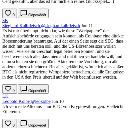
Cent gekauft... aber das ist für mich ein reines Glücksspiel... :)
0
Odpovědět
SK
Sieghard Kalbfleisch
@sieghardkalbfleisch
Jun 11
Es ist mir überhaupt nicht klar, wie diese "Wertpapiere" der
Aufsichtsbehörde entgangen sein können, als Coinbase eine direkte
Börsennotierung beantragte. Auf der einen Seite sagt die SEC, dass
sie sich mit uns beraten soll, und die US-Börsenbesitzer wollen
wissen, wie sie ihr Geschäft legal betreiben können, und sie
beschweren sich alle, dass niemand mit ihnen verhandeln will, und
dann schicken sie den größten Akteuren eine Vorladung, um alle
anderen einzuschüchtern. Bis alles geklärt ist, würde ich alles außer
BTC als nicht registrierte Wertpapiere betrachten, da alle Ereignisse
in den USA den Preis überall auf der Welt beeinflussen werden.
0
Odpovědět
LK
Leopold Kolbe
@leokolbe
Jun 10
Ich vermeide Altcoins - nur BTC von Kryptowährungen. Vielleicht
Ethereum.
0
Odpovědět