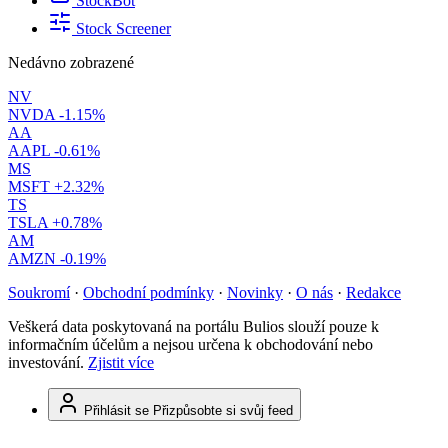
StockBot
Stock Screener
Nedávno zobrazené
NV
NVDA
-1.15%
AA
AAPL
-0.61%
MS
MSFT
+2.32%
TS
TSLA
+0.78%
AM
AMZN
-0.19%
Soukromí
·
Obchodní podmínky
·
Novinky
·
O nás
·
Redakce
Veškerá data poskytovaná na portálu Bulios slouží pouze k
informačním účelům a nejsou určena k obchodování nebo
investování.
Zjistit více
Přihlásit se
Přizpůsobte si svůj feed