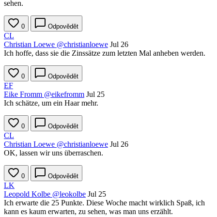
sehen.
0
Odpovědět
CL
Christian Loewe
@christianloewe
Jul 26
Ich hoffe, dass sie die Zinssätze zum letzten Mal anheben werden.
0
Odpovědět
EF
Eike Fromm
@eikefromm
Jul 25
Ich schätze, um ein Haar mehr.
0
Odpovědět
CL
Christian Loewe
@christianloewe
Jul 26
OK, lassen wir uns überraschen.
0
Odpovědět
LK
Leopold Kolbe
@leokolbe
Jul 25
Ich erwarte die 25 Punkte. Diese Woche macht wirklich Spaß, ich
kann es kaum erwarten, zu sehen, was man uns erzählt.