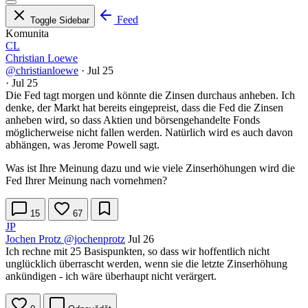
Feed
Toggle Sidebar
Komunita
CL
Christian Loewe
@christianloewe
·
Jul 25
·
Jul 25
Die Fed tagt morgen und könnte die Zinsen durchaus anheben. Ich
denke, der Markt hat bereits eingepreist, dass die Fed die Zinsen
anheben wird, so dass Aktien und börsengehandelte Fonds
möglicherweise nicht fallen werden. Natürlich wird es auch davon
abhängen, was Jerome Powell sagt.
Was ist Ihre Meinung dazu und wie viele Zinserhöhungen wird die
Fed Ihrer Meinung nach vornehmen?
15
67
JP
Jochen Protz
@jochenprotz
Jul 26
Ich rechne mit 25 Basispunkten, so dass wir hoffentlich nicht
unglücklich überrascht werden, wenn sie die letzte Zinserhöhung
ankündigen - ich wäre überhaupt nicht verärgert.