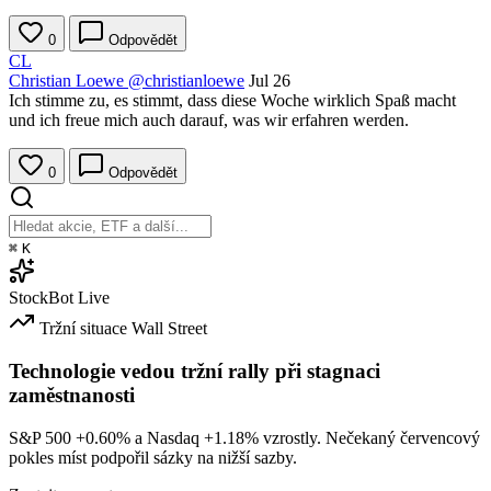
0
Odpovědět
CL
Christian Loewe
@christianloewe
Jul 26
Ich stimme zu, es stimmt, dass diese Woche wirklich Spaß macht
und ich freue mich auch darauf, was wir erfahren werden.
0
Odpovědět
⌘
K
StockBot
Live
Tržní situace
Wall Street
Technologie vedou tržní rally při stagnaci
zaměstnanosti
S&P 500
+0.60%
a Nasdaq
+1.18%
vzrostly. Nečekaný červencový
pokles míst podpořil sázky na nižší sazby.