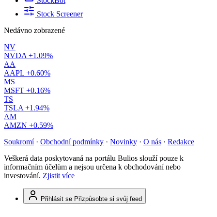
StockBot
Stock Screener
Nedávno zobrazené
NV
NVDA
+1.09%
AA
AAPL
+0.60%
MS
MSFT
+0.16%
TS
TSLA
+1.94%
AM
AMZN
+0.59%
Soukromí
·
Obchodní podmínky
·
Novinky
·
O nás
·
Redakce
Veškerá data poskytovaná na portálu Bulios slouží pouze k
informačním účelům a nejsou určena k obchodování nebo
investování.
Zjistit více
Přihlásit se
Přizpůsobte si svůj feed