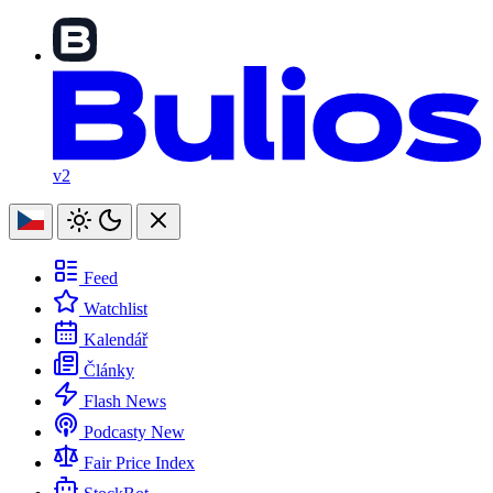
v2
Feed
Watchlist
Kalendář
Články
Flash News
Podcasty
New
Fair Price Index