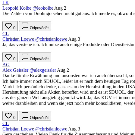
LK
Leopold Kolbe
@leokolbe
Aug 2
Die Zahlen von Duolingo sehen nicht gut aus. Ich meide es, obwohl 
0
Odpovědět
CL
Christian Loewe
@christianloewe
Aug 3
Ja, das verstehe ich. Ich nutze auch einige Produkte oder Dienstlei
0
Odpovědět
AG
Alex Geissler
@alexgeissler
Aug 2
Danke für die Erwähnung und ansonsten war ich auch überrascht, so l
Ich halte immer noch
$DUOL
, leider ist er nach dem heutigen Tag ro
Markt. Ich persönlich denke, dass es an der Herabstufung in den USA l
Herabstufung nicht alle Aktien betreffen wird und es ist
$DUOL
, de
aus der ganzen Welt ausgiebig genutzt wird. Ja, das KGV ist immer n
weiter dranbleiben und wenn sie jetzt noch mehr konsolidieren, werd
0
Odpovědět
CL
Christian Loewe
@christianloewe
Aug 3
Gern geschehen. Vielen Dank für die Zusammenfassung und Meinung. 