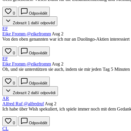
0
Odpovědět
Zobrazit 1 další odpověď
EF
Eike Fromm
@eikefromm
Aug 2
Von den oben genannten war ich nur an Duolingo-Aktien interessiert :)
0
Odpovědět
EF
Eike Fromm
@eikefromm
Aug 2
Oh, und sie unterstützen sie auch, indem sie mir jeden Tag 5 Minute
0
Odpovědět
Zobrazit 2 další odpovědi
AR
Alfred Ruf
@alfredruf
Aug 2
Ich habe über Wish spekuliert, ich spiele immer noch mit dem Gedank
0
Odpovědět
CL