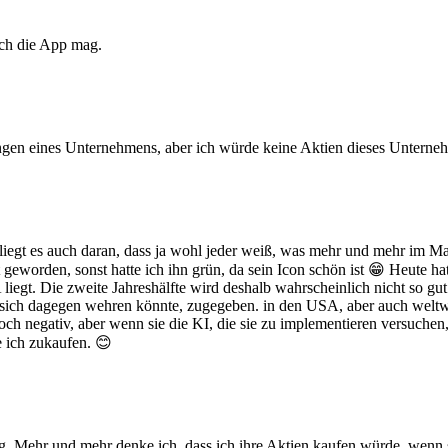
ich die App mag.
stungen eines Unternehmens, aber ich würde keine Aktien dieses Unterne
iegt es auch daran, dass ja wohl jeder weiß, was mehr und mehr im Mar
t geworden, sonst hatte ich ihn grün, da sein Icon schön ist 😁 Heute ha
iegt. Die zweite Jahreshälfte wird deshalb wahrscheinlich nicht so gut 
r sich dagegen wehren könnte, zugegeben. in den USA, aber auch weltw
och negativ, aber wenn sie die KI, die sie zu implementieren versuche
e ich zukaufen. 😊
Mehr und mehr denke ich, dass ich ihre Aktien kaufen würde, wenn sie