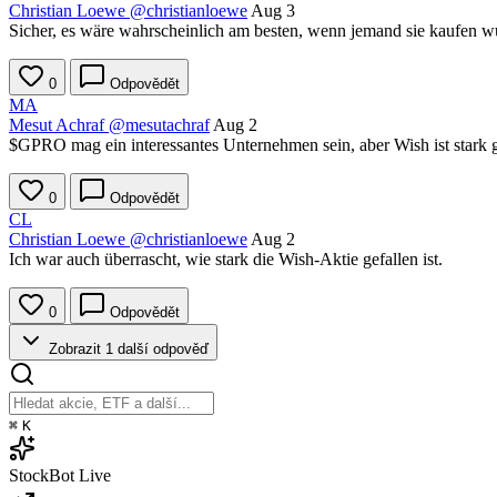
Christian Loewe
@christianloewe
Aug 3
Sicher, es wäre wahrscheinlich am besten, wenn jemand sie kaufen wü
0
Odpovědět
MA
Mesut Achraf
@mesutachraf
Aug 2
$GPRO
mag ein interessantes Unternehmen sein, aber Wish ist stark g
0
Odpovědět
CL
Christian Loewe
@christianloewe
Aug 2
Ich war auch überrascht, wie stark die Wish-Aktie gefallen ist.
0
Odpovědět
Zobrazit 1 další odpověď
⌘
K
StockBot
Live