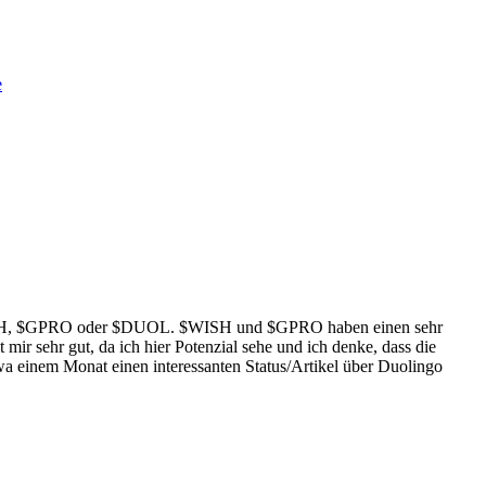
e
H
,
$GPRO
oder
$DUOL
.
$WISH
und
$GPRO
haben einen sehr
t mir sehr gut, da ich hier Potenzial sehe und ich denke, dass die
a einem Monat einen interessanten Status/Artikel über Duolingo