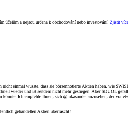
ním účelům a nejsou určena k obchodování nebo investování.
Zjistit víc
h nicht einmal wusste, dass sie börsennotierte Aktien haben, wie
$WIS
chnell wieder und ist seitdem nicht mehr gestiegen. Aber
$DUOL
gefäll
n könnte. Ich empfehle Ihnen, sich
@lukasandel
anzusehen, der vor etw
fentlich gehandelten Aktien überrascht?