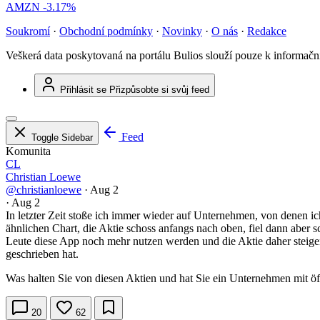
AMZN
-3.17%
Soukromí
·
Obchodní podmínky
·
Novinky
·
O nás
·
Redakce
Veškerá data poskytovaná na portálu Bulios slouží pouze k informač
Přihlásit se
Přizpůsobte si svůj feed
Feed
Toggle Sidebar
Komunita
CL
Christian Loewe
@christianloewe
·
Aug 2
·
Aug 2
In letzter Zeit stoße ich immer wieder auf Unternehmen, von denen ic
ähnlichen Chart, die Aktie schoss anfangs nach oben, fiel dann aber s
Leute diese App noch mehr nutzen werden und die Aktie daher steige
geschrieben hat.
Was halten Sie von diesen Aktien und hat Sie ein Unternehmen mit öf
20
62