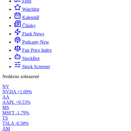
Feed
Watchlist
Kalendář
Články
Flash News
Podcasty
New
Fair Price Index
StockBot
Stock Screener
Nedávno zobrazené
NV
NVDA
+1.09%
AA
AAPL
+0.53%
MS
MSFT
-1.79%
TS
TSLA
-0.58%
AM