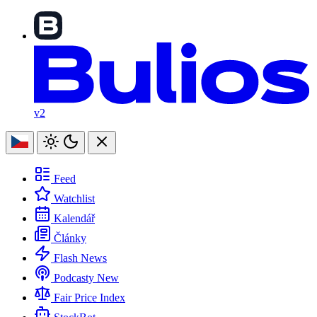
v2
Feed
Watchlist
Kalendář
Články
Flash News
Podcasty
New
Fair Price Index