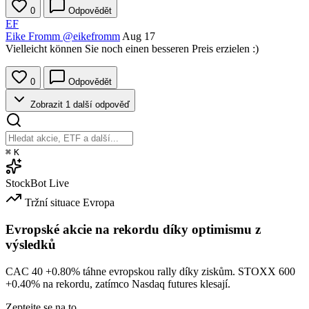
0
Odpovědět
EF
Eike Fromm
@eikefromm
Aug 17
Vielleicht können Sie noch einen besseren Preis erzielen :)
0
Odpovědět
Zobrazit 1 další odpověď
⌘
K
StockBot
Live
Tržní situace
Evropa
Evropské akcie na rekordu díky optimismu z
výsledků
CAC 40
+0.80%
táhne evropskou rally díky ziskům. STOXX 600
+0.40%
na rekordu, zatímco Nasdaq futures klesají.
Zeptejte se na to