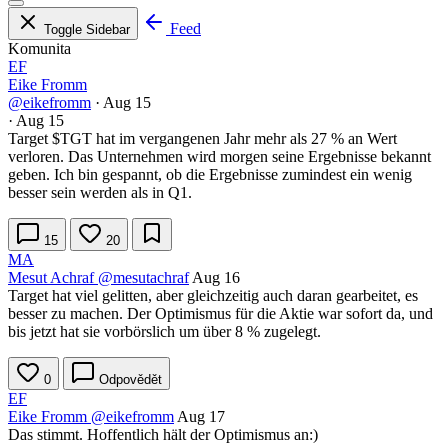
Feed
Toggle Sidebar
Komunita
EF
Eike Fromm
@eikefromm
·
Aug 15
·
Aug 15
Target
$TGT
hat im vergangenen Jahr mehr als 27 % an Wert
verloren. Das Unternehmen wird morgen seine Ergebnisse bekannt
geben. Ich bin gespannt, ob die Ergebnisse zumindest ein wenig
besser sein werden als in Q1.
15
20
MA
Mesut Achraf
@mesutachraf
Aug 16
Target hat viel gelitten, aber gleichzeitig auch daran gearbeitet, es
besser zu machen. Der Optimismus für die Aktie war sofort da, und
bis jetzt hat sie vorbörslich um über 8 % zugelegt.
0
Odpovědět
EF
Eike Fromm
@eikefromm
Aug 17
Das stimmt. Hoffentlich hält der Optimismus an:)