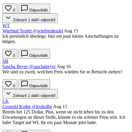
0
Odpovědět
Zobrazit 1 další odpověď
WT
Winfried Teufel
@winfriedteufel
Aug 15
Ich persönlich überlege, hier ein paar kleine Anschaffungen zu
tätigen.
0
Odpovědět
SB
Sascha Beyer
@saschabeyer
Aug 16
Wir sind zu zweit, welchen Preis würden Sie in Betracht ziehen?
0
Odpovědět
Zobrazit 1 další odpověď
LK
Leopold Kolbe
@leokolbe
Aug 15
Bereits bei 125 Dollar. Plus, wenn sie nicht leben bis zu den
Erwartungen an dieser Stelle, könnte es ein schöner Preis sein. Ich
habe Target auf WL für ein paar Monate jetzt hatte.