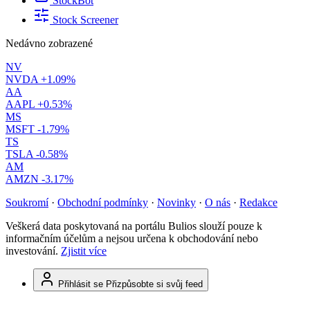
StockBot
Stock Screener
Nedávno zobrazené
NV
NVDA
+1.09%
AA
AAPL
+0.53%
MS
MSFT
-1.79%
TS
TSLA
-0.58%
AM
AMZN
-3.17%
Soukromí
·
Obchodní podmínky
·
Novinky
·
O nás
·
Redakce
Veškerá data poskytovaná na portálu Bulios slouží pouze k
informačním účelům a nejsou určena k obchodování nebo
investování.
Zjistit více
Přihlásit se
Přizpůsobte si svůj feed