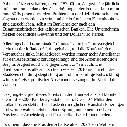
Arbeitsplätze geschaffen, davon 187.000 im August. Die jährliche
Inflation konnte dank der Zinserhöhungen der Fed seit Januar um
rund 50 % gesenkt werden. Probleme in der Lieferkette scheinen
abgewendet worden zu sein, und die befürchteten Kettenkonkurse
sind ausgeblieben, selbst im Bankensektor nach den
Zusammenbrüchen der kalifornischen Banken. Die Unternehmen
melden ordentliche Gewinne und der Dollar wird stärker.
Allerdings hat das nominale Lohnwachstum im Jahresvergleich
nicht mit der Inflation Schritt gehalten, und die Kaufkraft der
Verbraucher sinkt. Infolgedessen werden immer mehr Amerikaner
auf den Arbeitsmarkt zurückgedrängt, und die Arbeitslosenquote
stieg im August auf 3,8 % gegenüber 3,5 % im Juli. Die
Kreditkartenausfälle sind so hoch wie seit 2010 nicht mehr, die
Staatsverschuldung steigt stetig an und ihre künftige Entwicklung
wird zur Geisel politischer Auseinandersetzungen im Vorfeld der
Wahlen.
Das jüngste Opfer dieses Streits um den Bundeshaushalt könnten
die rund 70.000 Kindertagesstätten sein. Dieser 24-Milliarden-
Dollar-Posten steht auf der Liste der möglichen Haushaltskürzungen
und würde wahrscheinlich einen Sprung und einen massiven
Anstieg der Arbeitslosigkeit für amerikanische Frauen bedeuten.
Es scheint, dass die Präsidentschaftswahlen 2024 von Wählern