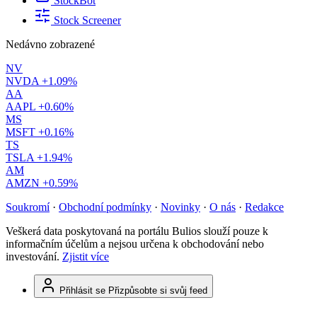
StockBot
Stock Screener
Nedávno zobrazené
NV
NVDA
+1.09%
AA
AAPL
+0.60%
MS
MSFT
+0.16%
TS
TSLA
+1.94%
AM
AMZN
+0.59%
Soukromí
·
Obchodní podmínky
·
Novinky
·
O nás
·
Redakce
Veškerá data poskytovaná na portálu Bulios slouží pouze k
informačním účelům a nejsou určena k obchodování nebo
investování.
Zjistit více
Přihlásit se
Přizpůsobte si svůj feed