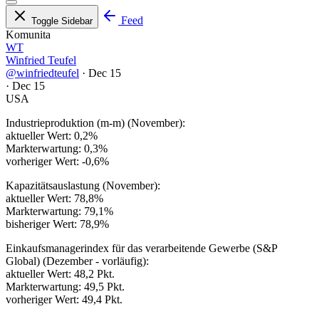
Feed
Toggle Sidebar
Komunita
WT
Winfried Teufel
@winfriedteufel
·
Dec 15
·
Dec 15
USA
Industrieproduktion (m-m) (November):
aktueller Wert: 0,2%
Markterwartung: 0,3%
vorheriger Wert: -0,6%
Kapazitätsauslastung (November):
aktueller Wert: 78,8%
Markterwartung: 79,1%
bisheriger Wert: 78,9%
Einkaufsmanagerindex für das verarbeitende Gewerbe (S&P
Global) (Dezember - vorläufig):
aktueller Wert: 48,2 Pkt.
Markterwartung: 49,5 Pkt.
vorheriger Wert: 49,4 Pkt.