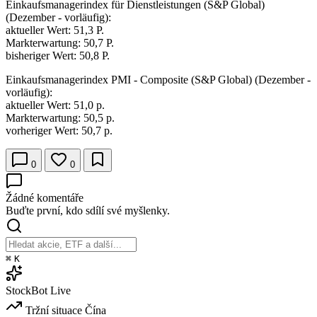
Einkaufsmanagerindex für Dienstleistungen (S&P Global)
(Dezember - vorläufig):
aktueller Wert: 51,3 P.
Markterwartung: 50,7 P.
bisheriger Wert: 50,8 P.
Einkaufsmanagerindex PMI - Composite (S&P Global) (Dezember -
vorläufig):
aktueller Wert: 51,0 p.
Markterwartung: 50,5 p.
vorheriger Wert: 50,7 p.
0
0
Žádné komentáře
Buďte první, kdo sdílí své myšlenky.
⌘
K
StockBot
Live
Tržní situace
Čína