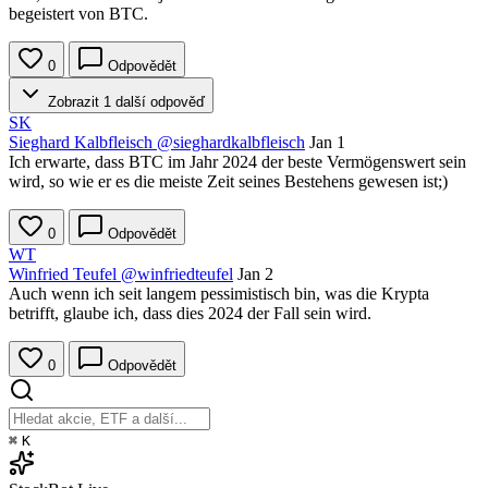
begeistert von BTC.
0
Odpovědět
Zobrazit 1 další odpověď
SK
Sieghard Kalbfleisch
@sieghardkalbfleisch
Jan 1
Ich erwarte, dass BTC im Jahr 2024 der beste Vermögenswert sein
wird, so wie er es die meiste Zeit seines Bestehens gewesen ist;)
0
Odpovědět
WT
Winfried Teufel
@winfriedteufel
Jan 2
Auch wenn ich seit langem pessimistisch bin, was die Krypta
betrifft, glaube ich, dass dies 2024 der Fall sein wird.
0
Odpovědět
⌘
K