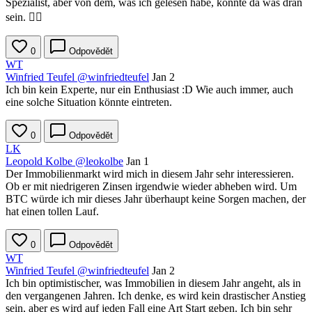
Spezialist, aber von dem, was ich gelesen habe, könnte da was dran
sein. 🤷‍♂️
0
Odpovědět
WT
Winfried Teufel
@winfriedteufel
Jan 2
Ich bin kein Experte, nur ein Enthusiast :D Wie auch immer, auch
eine solche Situation könnte eintreten.
0
Odpovědět
LK
Leopold Kolbe
@leokolbe
Jan 1
Der Immobilienmarkt wird mich in diesem Jahr sehr interessieren.
Ob er mit niedrigeren Zinsen irgendwie wieder abheben wird. Um
BTC würde ich mir dieses Jahr überhaupt keine Sorgen machen, der
hat einen tollen Lauf.
0
Odpovědět
WT
Winfried Teufel
@winfriedteufel
Jan 2
Ich bin optimistischer, was Immobilien in diesem Jahr angeht, als in
den vergangenen Jahren. Ich denke, es wird kein drastischer Anstieg
sein, aber es wird auf jeden Fall eine Art Start geben. Ich bin sehr