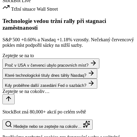
StockBot
Live
Tržní situace
Wall Street
Technologie vedou tržní rally při stagnaci
zaměstnanosti
S&P 500
+0.60%
a Nasdaq
+1.18%
vzrostly. Nečekaný červencový
pokles míst podpořil sázky na nižší sazby.
Zeptejte se na to
Proč v USA v červenci ubylo pracovních míst?
Které technologické tituly dnes táhly Nasdaq?
Kdy proběhne další zasedání Fed o sazbách?
StockBot zná 80,000+ akcií po celém světě
Hledejte nebo se zeptejte na cokoliv…