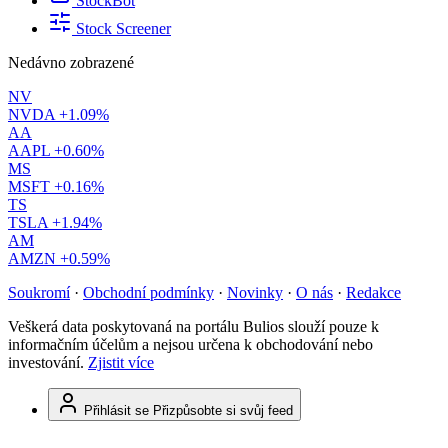
StockBot
Stock Screener
Nedávno zobrazené
NV
NVDA
+1.09%
AA
AAPL
+0.60%
MS
MSFT
+0.16%
TS
TSLA
+1.94%
AM
AMZN
+0.59%
Soukromí
·
Obchodní podmínky
·
Novinky
·
O nás
·
Redakce
Veškerá data poskytovaná na portálu Bulios slouží pouze k
informačním účelům a nejsou určena k obchodování nebo
investování.
Zjistit více
Přihlásit se
Přizpůsobte si svůj feed