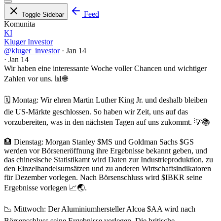
Feed
Toggle Sidebar
Komunita
KI
Kluger Investor
@kluger_investor
·
Jan 14
·
Jan 14
Wir haben eine interessante Woche voller Chancen und wichtiger
Zahlen vor uns. 📊🌐
🗓️ Montag: Wir ehren Martin Luther King Jr. und deshalb bleiben
die US-Märkte geschlossen. So haben wir Zeit, uns auf das
vorzubereiten, was in den nächsten Tagen auf uns zukommt. 💡📚
🏦 Dienstag: Morgan Stanley
$MS
und Goldman Sachs
$GS
werden vor Börseneröffnung ihre Ergebnisse bekannt geben, und
das chinesische Statistikamt wird Daten zur Industrieproduktion, zu
den Einzelhandelsumsätzen und zu anderen Wirtschaftsindikatoren
für Dezember vorlegen. Nach Börsenschluss wird
$IBKR
seine
Ergebnisse vorlegen 📈🌏.
📉 Mittwoch: Der Aluminiumhersteller Alcoa
$AA
wird nach
Börsenschluss seine Ergebnisse vorlegen. Die britische