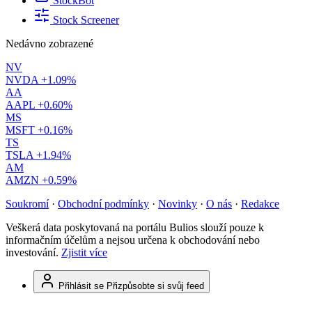
StockBot
Stock Screener
Nedávno zobrazené
NV
NVDA
+1.09%
AA
AAPL
+0.60%
MS
MSFT
+0.16%
TS
TSLA
+1.94%
AM
AMZN
+0.59%
Soukromí
·
Obchodní podmínky
·
Novinky
·
O nás
·
Redakce
Veškerá data poskytovaná na portálu Bulios slouží pouze k
informačním účelům a nejsou určena k obchodování nebo
investování.
Zjistit více
Přihlásit se
Přizpůsobte si svůj feed