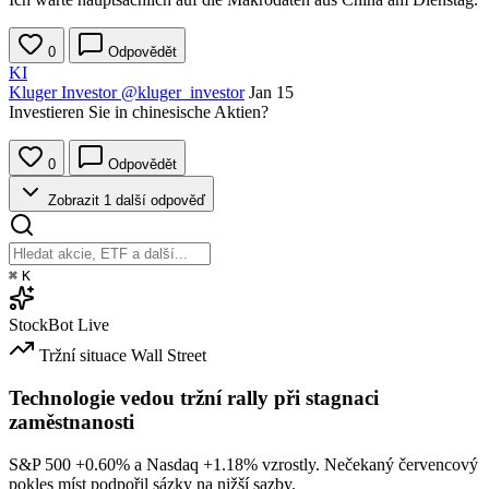
0
Odpovědět
KI
Kluger Investor
@kluger_investor
Jan 15
Investieren Sie in chinesische Aktien?
0
Odpovědět
Zobrazit 1 další odpověď
⌘
K
StockBot
Live
Tržní situace
Wall Street
Technologie vedou tržní rally při stagnaci
zaměstnanosti
S&P 500
+0.60%
a Nasdaq
+1.18%
vzrostly. Nečekaný červencový
pokles míst podpořil sázky na nižší sazby.