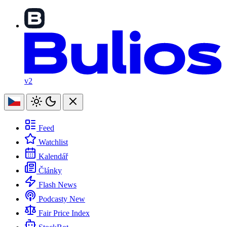
v2
Feed
Watchlist
Kalendář
Články
Flash News
Podcasty
New
Fair Price Index