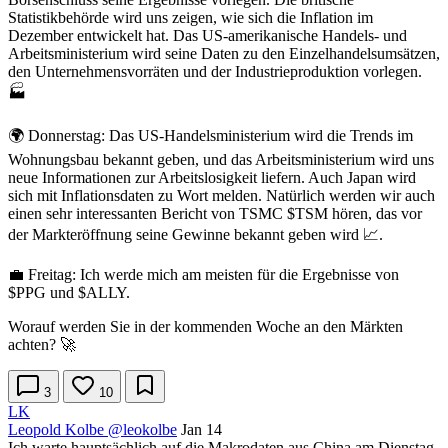
Statistikbehörde wird uns zeigen, wie sich die Inflation im
Dezember entwickelt hat. Das US-amerikanische Handels- und
Arbeitsministerium wird seine Daten zu den Einzelhandelsumsätzen,
den Unternehmensvorräten und der Industrieproduktion vorlegen.
🏭
🌍 Donnerstag: Das US-Handelsministerium wird die Trends im
Wohnungsbau bekannt geben, und das Arbeitsministerium wird uns
neue Informationen zur Arbeitslosigkeit liefern. Auch Japan wird
sich mit Inflationsdaten zu Wort melden. Natürlich werden wir auch
einen sehr interessanten Bericht von TSMC
$TSM
hören, das vor
der Markteröffnung seine Gewinne bekannt geben wird 📈.
💼 Freitag: Ich werde mich am meisten für die Ergebnisse von
$PPG
und
$ALLY
.
Worauf werden Sie in der kommenden Woche an den Märkten
achten? 🚀
3
10
LK
Leopold Kolbe
@leokolbe
Jan 14
Ich warte hauptsächlich auf die Makrodaten aus China am Dienstag.