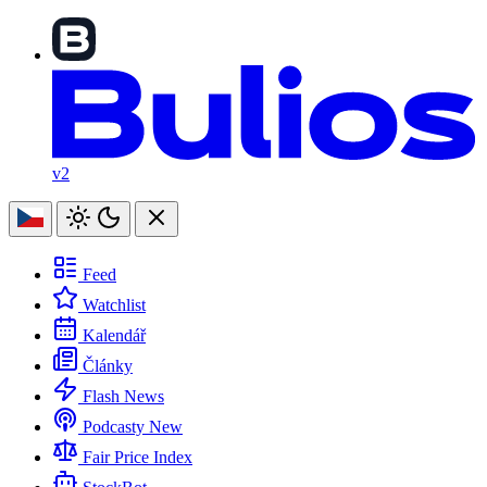
v2
Feed
Watchlist
Kalendář
Články
Flash News
Podcasty
New
Fair Price Index