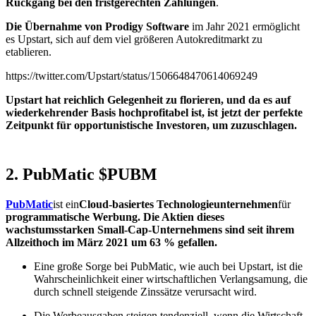
Rückgang bei den fristgerechten Zahlungen
.
Die Übernahme von Prodigy Software
im Jahr 2021 ermöglicht
es Upstart, sich auf dem viel größeren Autokreditmarkt zu
etablieren.
https://twitter.com/Upstart/status/1506648470614069249
Upstart hat reichlich Gelegenheit zu florieren, und da es auf
wiederkehrender Basis hochprofitabel ist, ist jetzt der perfekte
Zeitpunkt für opportunistische Investoren, um zuzuschlagen.
2. PubMatic
$PUBM
PubMatic
ist ein
Cloud-basiertes Technologieunternehmen
für
programmatische Werbung. Die Aktien dieses
wachstumsstarken Small-Cap-Unternehmens sind seit ihrem
Allzeithoch im März 2021 um 63 % gefallen.
Eine große Sorge bei PubMatic, wie auch bei Upstart, ist die
Wahrscheinlichkeit einer wirtschaftlichen Verlangsamung, die
durch schnell steigende Zinssätze verursacht wird.
Die Werbeausgaben steigen tendenziell, wenn die Wirtschaft