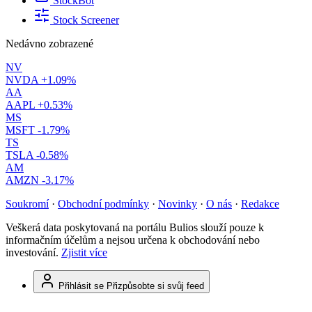
StockBot
Stock Screener
Nedávno zobrazené
NV
NVDA
+1.09%
AA
AAPL
+0.53%
MS
MSFT
-1.79%
TS
TSLA
-0.58%
AM
AMZN
-3.17%
Soukromí
·
Obchodní podmínky
·
Novinky
·
O nás
·
Redakce
Veškerá data poskytovaná na portálu Bulios slouží pouze k
informačním účelům a nejsou určena k obchodování nebo
investování.
Zjistit více
Přihlásit se
Přizpůsobte si svůj feed