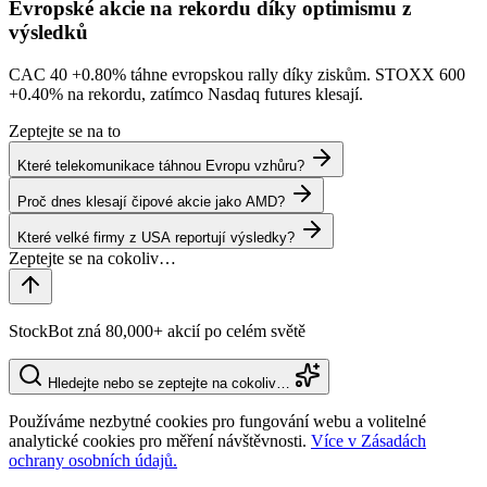
Evropské akcie na rekordu díky optimismu z
výsledků
CAC 40
+0.80%
táhne evropskou rally díky ziskům. STOXX 600
+0.40%
na rekordu, zatímco Nasdaq futures klesají.
Zeptejte se na to
Které telekomunikace táhnou Evropu vzhůru?
Proč dnes klesají čipové akcie jako AMD?
Které velké firmy z USA reportují výsledky?
StockBot zná 80,000+ akcií po celém světě
Hledejte nebo se zeptejte na cokoliv…
Používáme nezbytné cookies pro fungování webu a volitelné
analytické cookies pro měření návštěvnosti.
Více v Zásadách
ochrany osobních údajů.