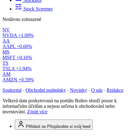
StockBot
Stock Screener
Nedávno zobrazené
NV
NVDA
+1.09%
AA
AAPL
+0.60%
MS
MSFT
+0.16%
TS
TSLA
+1.94%
AM
AMZN
+0.59%
Soukromí
·
Obchodní podmínky
·
Novinky
·
O nás
·
Redakce
Veškerá data poskytovaná na portálu Bulios slouží pouze k
informačním účelům a nejsou určena k obchodování nebo
investování.
Zjistit více
Přihlásit se
Přizpůsobte si svůj feed