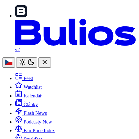
v2
Feed
Watchlist
Kalendář
Články
Flash News
Podcasty
New
Fair Price Index