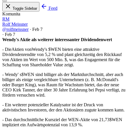
Feed
Toggle Sidebar
Komunita
RM
Rolf Meissner
@rolfmeissner
·
Feb 7
·
Feb 7
Wendy's Aktie als weiterer interessanter Dividendenwert
- DieAktien vonWendy's
$WEN
bieten eine attraktive
Dividendenrendite von 5,2 %
und plant gleichzeitig den Rückkauf
von Aktien im Wert von 500 Mio. $, was das Engagement für die
Schaffung von Shareholder Value zeigt.
- Wendy' s
$WEN
sind billiger als der Marktdurchschnitt, aber auch
billiger als einige vergleichbare Unternehmen (z. B. McDonald's
oder Burger King), was Raum für Wachstum bietet, das der neue
CEO Kirk Tanner, der über 30 Jahre Erfahrung bei Pepsi verfügt, zu
fördern versuchen wird.
- Ein weiterer potenzieller Katalysator ist der Druck von
aktivistischen Investoren, der den Aktionären zugute kommen kann.
- Das durchschnittliche Kursziel der WEN-Aktie von 21,73
$WEN
impliziert ein Aufwärtspotenzial von 13,9 %.