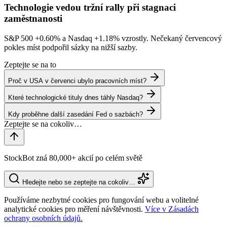
Technologie vedou tržní rally při stagnaci
zaměstnanosti
S&P 500
+0.60%
a Nasdaq
+1.18%
vzrostly. Nečekaný červencový
pokles míst podpořil sázky na nižší sazby.
Zeptejte se na to
Proč v USA v červenci ubylo pracovních míst?
Které technologické tituly dnes táhly Nasdaq?
Kdy proběhne další zasedání Fed o sazbách?
StockBot zná 80,000+ akcií po celém světě
Hledejte nebo se zeptejte na cokoliv…
Používáme nezbytné cookies pro fungování webu a volitelné
analytické cookies pro měření návštěvnosti.
Více v Zásadách
ochrany osobních údajů.