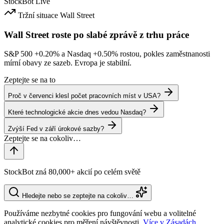
StockBot
Live
Tržní situace
Wall Street
Wall Street roste po slabé zprávě z trhu práce
S&P 500
+0.20%
a Nasdaq
+0.50%
rostou, pokles zaměstnanosti
mírní obavy ze sazeb. Evropa je stabilní.
Zeptejte se na to
Proč v červenci klesl počet pracovních míst v USA?
Které technologické akcie dnes vedou Nasdaq?
Zvýší Fed v září úrokové sazby?
StockBot zná 80,000+ akcií po celém světě
Hledejte nebo se zeptejte na cokoliv…
Používáme nezbytné cookies pro fungování webu a volitelné
analytické cookies pro měření návštěvnosti.
Více v Zásadách