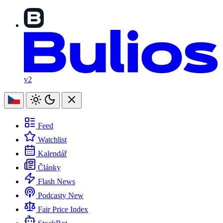
v2
Feed
Watchlist
Kalendář
Články
Flash News
Podcasty
New
Fair Price Index