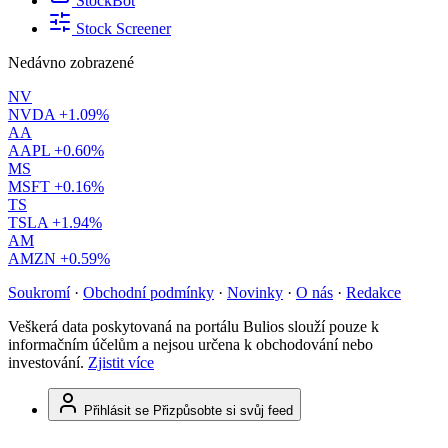
StockBot
Stock Screener
Nedávno zobrazené
NV
NVDA
+1.09%
AA
AAPL
+0.60%
MS
MSFT
+0.16%
TS
TSLA
+1.94%
AM
AMZN
+0.59%
Soukromí
·
Obchodní podmínky
·
Novinky
·
O nás
·
Redakce
Veškerá data poskytovaná na portálu Bulios slouží pouze k
informačním účelům a nejsou určena k obchodování nebo
investování.
Zjistit více
Přihlásit se
Přizpůsobte si svůj feed