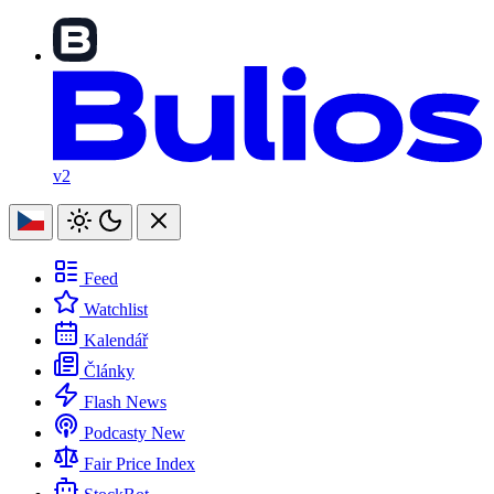
v2
Feed
Watchlist
Kalendář
Články
Flash News
Podcasty
New
Fair Price Index