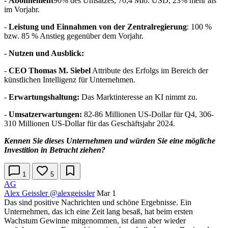
-
Abonnement
90% des Umsatzes, 70,4 Mio. USD, 23% mehr als
im Vorjahr.
-
Leistung und Einnahmen von der Zentralregierung
: 100 %
bzw. 85 % Anstieg gegenüber dem Vorjahr.
- Nutzen und Ausblick:
-
CEO Thomas M. Siebel
Attribute des Erfolgs im Bereich der
künstlichen Intelligenz für Unternehmen.
-
Erwartungshaltung:
Das Marktinteresse an KI nimmt zu.
-
Umsatzerwartungen:
82-86 Millionen US-Dollar für Q4, 306-
310 Millionen US-Dollar für das Geschäftsjahr 2024.
Kennen Sie dieses Unternehmen und würden Sie eine mögliche
Investition in Betracht ziehen?
1
5
AG
Alex Geissler
@alexgeissler
Mar 1
Das sind positive Nachrichten und schöne Ergebnisse. Ein
Unternehmen, das ich eine Zeit lang besaß, hat beim ersten
Wachstum Gewinne mitgenommen, ist dann aber wieder