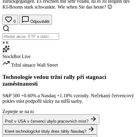
zurückgegangen. Es erschien mir sehr volatil, da es zu Beginn des
KI-Booms stark schwankte. Wie sehen Sie das heute? 😊
0
Odpovědět
⌘
K
StockBot
Live
Tržní situace
Wall Street
Technologie vedou tržní rally při stagnaci
zaměstnanosti
S&P 500
+0.60%
a Nasdaq
+1.18%
vzrostly. Nečekaný červencový
pokles míst podpořil sázky na nižší sazby.
Zeptejte se na to
Proč v USA v červenci ubylo pracovních míst?
Které technologické tituly dnes táhly Nasdaq?