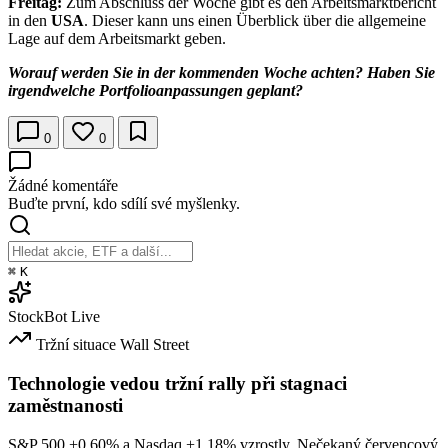
Freitag:
Zum Abschluss der Woche gibt es den Arbeitsmarktbericht
in den
USA
. Dieser kann uns einen Überblick über die allgemeine
Lage auf dem Arbeitsmarkt geben.
Worauf werden Sie in der kommenden Woche achten? Haben Sie
irgendwelche Portfolioanpassungen geplant?
0
0
Žádné komentáře
Buďte první, kdo sdílí své myšlenky.
⌘
K
StockBot
Live
Tržní situace
Wall Street
Technologie vedou tržní rally při stagnaci
zaměstnanosti
S&P 500
+0.60%
a Nasdaq
+1.18%
vzrostly. Nečekaný červencový