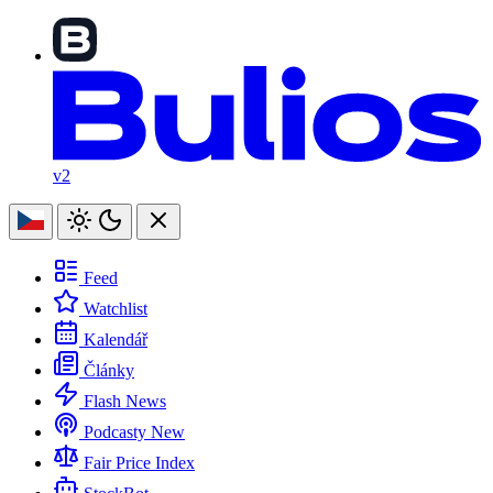
v2
Feed
Watchlist
Kalendář
Články
Flash News
Podcasty
New
Fair Price Index