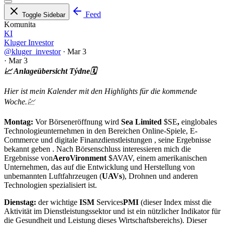
Feed
Toggle Sidebar
Komunita
KI
Kluger Investor
@kluger_investor
·
Mar 3
·
Mar 3
📈 Anlageübersicht Týdne🗓️
Hier ist mein Kalender mit den Highlights für die kommende
Woche.💹
Montag:
Vor Börseneröffnung wird
Sea Limited
$SE
,
einglobales
Technologieunternehmen in den Bereichen Online-Spiele, E-
Commerce und digitale Finanzdienstleistungen , seine Ergebnisse
bekannt geben . Nach Börsenschluss interessieren mich die
Ergebnisse von
AeroVironment
$AVAV
, einem amerikanischen
Unternehmen, das auf die Entwicklung und Herstellung von
unbemannten Luftfahrzeugen (
UAVs
), Drohnen und anderen
Technologien spezialisiert ist.
Dienstag:
der wichtige
ISM
Services
PMI
(dieser Index misst die
Aktivität im Dienstleistungssektor und ist ein nützlicher Indikator für
die Gesundheit und Leistung dieses Wirtschaftsbereichs). Dieser