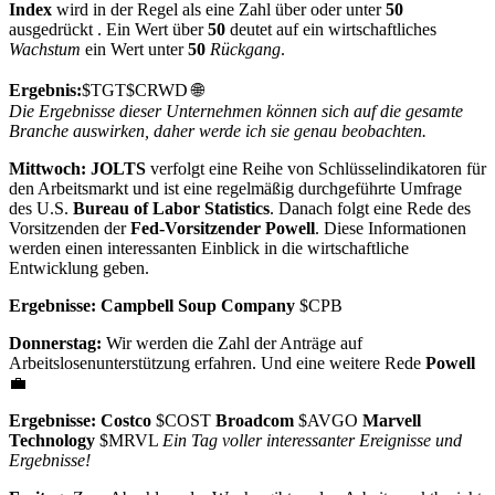
Index
wird in der Regel als eine Zahl über oder unter
50
ausgedrückt . Ein Wert über
50
deutet auf ein wirtschaftliches
Wachstum
ein Wert unter
50
Rückgang
.
Ergebnis:
$TGT
$CRWD
🌐
Die Ergebnisse dieser Unternehmen können sich auf die gesamte
Branche auswirken, daher werde ich sie genau beobachten.
Mittwoch: JOLTS
verfolgt eine Reihe von Schlüsselindikatoren für
den Arbeitsmarkt und ist eine regelmäßig durchgeführte Umfrage
des U.S.
Bureau of Labor Statistics
. Danach folgt eine Rede des
Vorsitzenden der
Fed-Vorsitzender Powell
. Diese Informationen
werden einen interessanten Einblick in die wirtschaftliche
Entwicklung geben.
Ergebnisse: Campbell Soup Company
$CPB
Donnerstag:
Wir werden die Zahl der Anträge auf
Arbeitslosenunterstützung erfahren. Und eine weitere Rede
Powell
💼
Ergebnisse: Costco
$COST
Broadcom
$AVGO
Marvell
Technology
$MRVL
Ein Tag voller interessanter Ereignisse und
Ergebnisse!