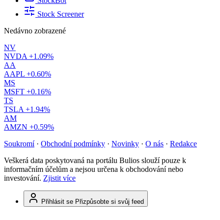
StockBot
Stock Screener
Nedávno zobrazené
NV
NVDA
+1.09%
AA
AAPL
+0.60%
MS
MSFT
+0.16%
TS
TSLA
+1.94%
AM
AMZN
+0.59%
Soukromí
·
Obchodní podmínky
·
Novinky
·
O nás
·
Redakce
Veškerá data poskytovaná na portálu Bulios slouží pouze k
informačním účelům a nejsou určena k obchodování nebo
investování.
Zjistit více
Přihlásit se
Přizpůsobte si svůj feed