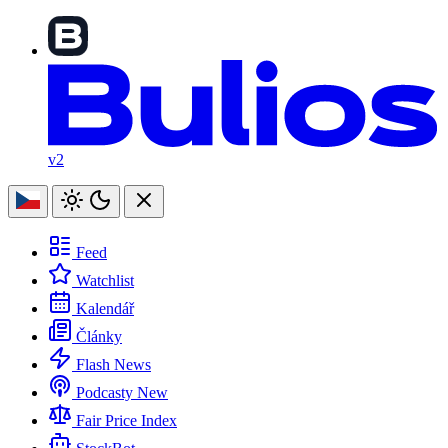
v2
Feed
Watchlist
Kalendář
Články
Flash News
Podcasty
New
Fair Price Index