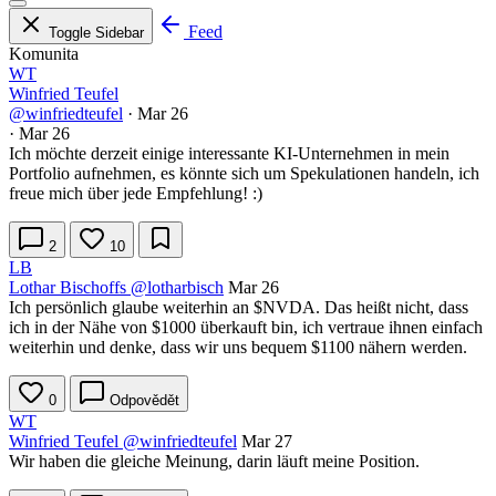
Feed
Toggle Sidebar
Komunita
WT
Winfried Teufel
@winfriedteufel
·
Mar 26
·
Mar 26
Ich möchte derzeit einige interessante KI-Unternehmen in mein
Portfolio aufnehmen, es könnte sich um Spekulationen handeln, ich
freue mich über jede Empfehlung! :)
2
10
LB
Lothar Bischoffs
@lotharbisch
Mar 26
Ich persönlich glaube weiterhin an
$NVDA
. Das heißt nicht, dass
ich in der Nähe von $1000 überkauft bin, ich vertraue ihnen einfach
weiterhin und denke, dass wir uns bequem $1100 nähern werden.
0
Odpovědět
WT
Winfried Teufel
@winfriedteufel
Mar 27
Wir haben die gleiche Meinung, darin läuft meine Position.