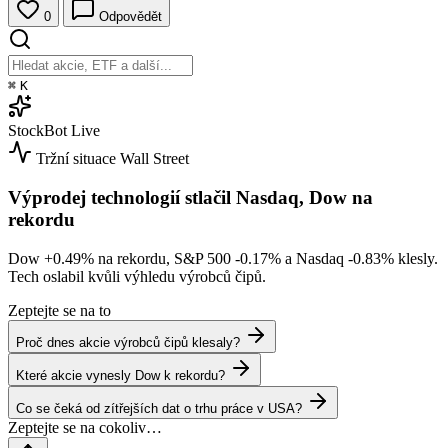
0
Odpovědět
⌘
K
StockBot
Live
Tržní situace
Wall Street
Výprodej technologií stlačil Nasdaq, Dow na
rekordu
Dow
+0.49%
na rekordu, S&P 500
-0.17%
a Nasdaq
-0.83%
klesly.
Tech oslabil kvůli výhledu výrobců čipů.
Zeptejte se na to
Proč dnes akcie výrobců čipů klesaly?
Které akcie vynesly Dow k rekordu?
Co se čeká od zítřejších dat o trhu práce v USA?