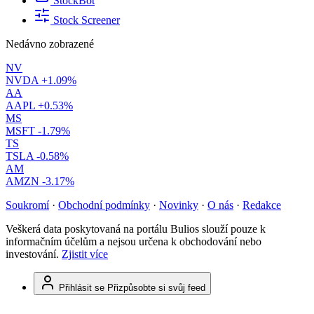
StockBot
Stock Screener
Nedávno zobrazené
NV
NVDA
+1.09%
AA
AAPL
+0.53%
MS
MSFT
-1.79%
TS
TSLA
-0.58%
AM
AMZN
-3.17%
Soukromí
·
Obchodní podmínky
·
Novinky
·
O nás
·
Redakce
Veškerá data poskytovaná na portálu Bulios slouží pouze k
informačním účelům a nejsou určena k obchodování nebo
investování.
Zjistit více
Přihlásit se
Přizpůsobte si svůj feed