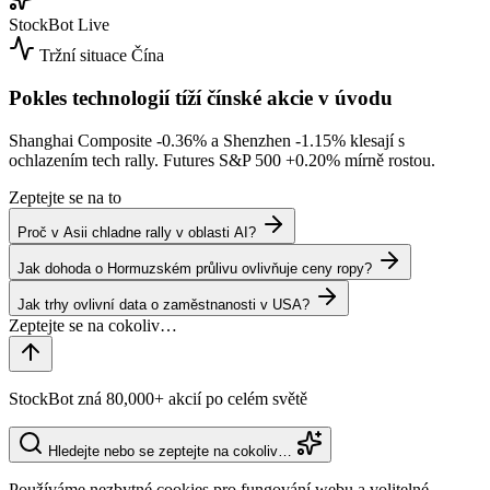
StockBot
Live
Tržní situace
Čína
Pokles technologií tíží čínské akcie v úvodu
Shanghai Composite
-0.36%
a Shenzhen
-1.15%
klesají s
ochlazením tech rally. Futures S&P 500
+0.20%
mírně rostou.
Zeptejte se na to
Proč v Asii chladne rally v oblasti AI?
Jak dohoda o Hormuzském průlivu ovlivňuje ceny ropy?
Jak trhy ovlivní data o zaměstnanosti v USA?
StockBot zná 80,000+ akcií po celém světě
Hledejte nebo se zeptejte na cokoliv…
Používáme nezbytné cookies pro fungování webu a volitelné