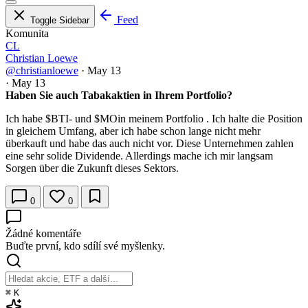
Feed
Toggle Sidebar
Komunita
CL
Christian Loewe
@christianloewe
·
May 13
·
May 13
Haben Sie auch Tabakaktien in Ihrem Portfolio?
Ich habe $BTI- und
$MO
in meinem Portfolio . Ich halte die Position
in gleichem Umfang, aber ich habe schon lange nicht mehr
überkauft und habe das auch nicht vor. Diese Unternehmen zahlen
eine sehr solide Dividende. Allerdings mache ich mir langsam
Sorgen über die Zukunft dieses Sektors.
0
0
Žádné komentáře
Buďte první, kdo sdílí své myšlenky.
⌘
K