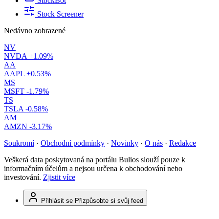
StockBot
Stock Screener
Nedávno zobrazené
NV
NVDA
+1.09%
AA
AAPL
+0.53%
MS
MSFT
-1.79%
TS
TSLA
-0.58%
AM
AMZN
-3.17%
Soukromí
·
Obchodní podmínky
·
Novinky
·
O nás
·
Redakce
Veškerá data poskytovaná na portálu Bulios slouží pouze k
informačním účelům a nejsou určena k obchodování nebo
investování.
Zjistit více
Přihlásit se
Přizpůsobte si svůj feed