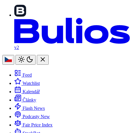
v2
Feed
Watchlist
Kalendář
Články
Flash News
Podcasty
New
Fair Price Index