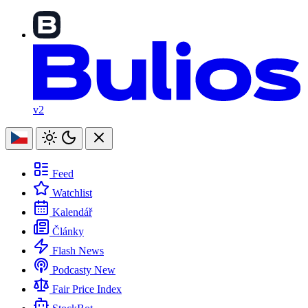
v2
Feed
Watchlist
Kalendář
Články
Flash News
Podcasty
New
Fair Price Index