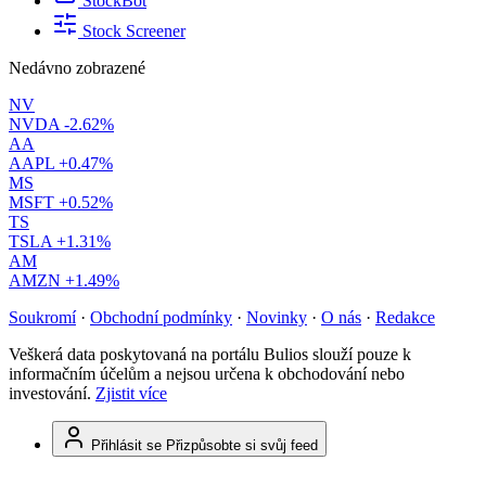
StockBot
Stock Screener
Nedávno zobrazené
NV
NVDA
-2.62%
AA
AAPL
+0.47%
MS
MSFT
+0.52%
TS
TSLA
+1.31%
AM
AMZN
+1.49%
Soukromí
·
Obchodní podmínky
·
Novinky
·
O nás
·
Redakce
Veškerá data poskytovaná na portálu Bulios slouží pouze k
informačním účelům a nejsou určena k obchodování nebo
investování.
Zjistit více
Přihlásit se
Přizpůsobte si svůj feed