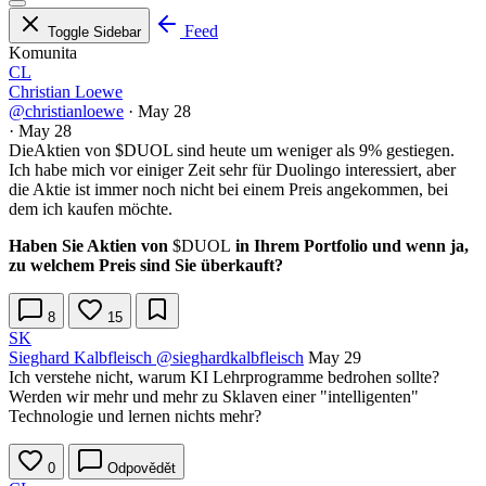
Feed
Toggle Sidebar
Komunita
CL
Christian Loewe
@christianloewe
·
May 28
·
May 28
DieAktien von
$DUOL
sind heute um weniger als 9% gestiegen.
Ich habe mich vor einiger Zeit sehr für Duolingo interessiert, aber
die Aktie ist immer noch nicht bei einem Preis angekommen, bei
dem ich kaufen möchte.
Haben Sie Aktien von
$DUOL
in Ihrem Portfolio und wenn ja,
zu welchem Preis sind Sie überkauft?
8
15
SK
Sieghard Kalbfleisch
@sieghardkalbfleisch
May 29
Ich verstehe nicht, warum KI Lehrprogramme bedrohen sollte?
Werden wir mehr und mehr zu Sklaven einer "intelligenten"
Technologie und lernen nichts mehr?
0
Odpovědět