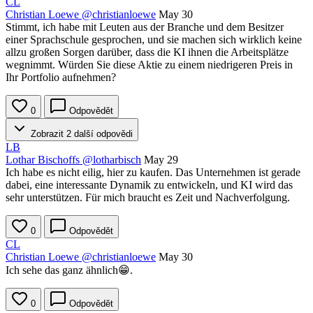
CL
Christian Loewe
@christianloewe
May 30
Stimmt, ich habe mit Leuten aus der Branche und dem Besitzer
einer Sprachschule gesprochen, und sie machen sich wirklich keine
allzu großen Sorgen darüber, dass die KI ihnen die Arbeitsplätze
wegnimmt. Würden Sie diese Aktie zu einem niedrigeren Preis in
Ihr Portfolio aufnehmen?
0
Odpovědět
Zobrazit 2 další odpovědi
LB
Lothar Bischoffs
@lotharbisch
May 29
Ich habe es nicht eilig, hier zu kaufen. Das Unternehmen ist gerade
dabei, eine interessante Dynamik zu entwickeln, und KI wird das
sehr unterstützen. Für mich braucht es Zeit und Nachverfolgung.
0
Odpovědět
CL
Christian Loewe
@christianloewe
May 30
Ich sehe das ganz ähnlich😁.
0
Odpovědět