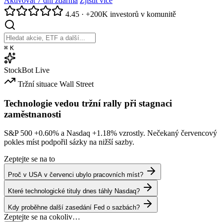
Aktivovat 7 dní zdarma
Zjistit více
4.45
·
+200K investorů v komunitě
⌘
K
StockBot
Live
Tržní situace
Wall Street
Technologie vedou tržní rally při stagnaci
zaměstnanosti
S&P 500
+0.60%
a Nasdaq
+1.18%
vzrostly. Nečekaný červencový
pokles míst podpořil sázky na nižší sazby.
Zeptejte se na to
Proč v USA v červenci ubylo pracovních míst?
Které technologické tituly dnes táhly Nasdaq?
Kdy proběhne další zasedání Fed o sazbách?