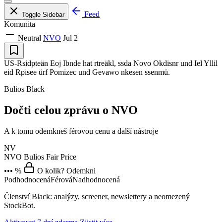
Feed
Toggle Sidebar
Komunita
Neutral
NVO
Jul 2
US-Rsidpteän Eoj Ibnde hat rtreäkl, ssda Novo Okdisnr und Iel Yllil
eid Rpisee ürf Pomizec und Gevawo nkesen ssenmü.
Bulios Black
Dočti celou zprávu o NVO
A k tomu odemkneš férovou cenu a další nástroje
NV
NVO
Bulios Fair Price
••• %
O kolik? Odemkni
Podhodnocená
Férová
Nadhodnocená
Členství Black: analýzy, screener, newslettery a neomezený
StockBot.