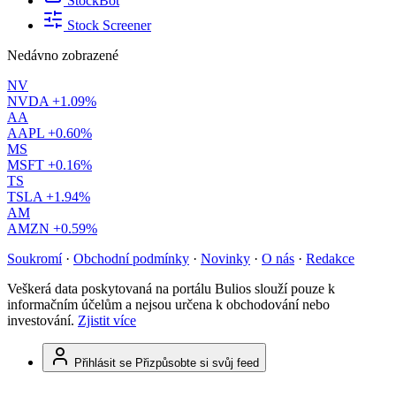
StockBot
Stock Screener
Nedávno zobrazené
NV
NVDA
+1.09%
AA
AAPL
+0.60%
MS
MSFT
+0.16%
TS
TSLA
+1.94%
AM
AMZN
+0.59%
Soukromí
·
Obchodní podmínky
·
Novinky
·
O nás
·
Redakce
Veškerá data poskytovaná na portálu Bulios slouží pouze k
informačním účelům a nejsou určena k obchodování nebo
investování.
Zjistit více
Přihlásit se
Přizpůsobte si svůj feed