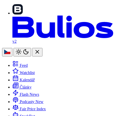
v2
Feed
Watchlist
Kalendář
Články
Flash News
Podcasty
New
Fair Price Index