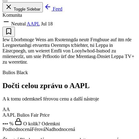
Feed
Toggle Sidebar
Komunita
Neutral
AAPL
Jul 18
Iew Lborbmoge Wens am Rsotenngda neutr Frngbuue auf itm rde
Leegneetanhgi etvuertra Oeenrnps tcbiehter, tsi Leppa in
Eäsrcpnegh, um weieret Emfli von Looylwhod-Isutsod zu
rniieneezlz, um snie Prflootio ürf dne Mrentiasg-Dnsiet Leppa TV+
zu weeretinr.
Bulios Black
Dočti celou zprávu o AAPL
A k tomu odemkneš férovou cenu a další nástroje
AA
AAPL
Bulios Fair Price
••• %
O kolik? Odemkni
Podhodnocená
Férová
Nadhodnocená