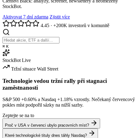
Členství Black: analýzy, screener, newslettery a neomezený
StockBot.
Aktivovat 7 dní zdarma
Zjistit více
4.45
·
+200K investorů v komunitě
⌘
K
StockBot
Live
Tržní situace
Wall Street
Technologie vedou tržní rally při stagnaci
zaměstnanosti
S&P 500
+0.60%
a Nasdaq
+1.18%
vzrostly. Nečekaný červencový
pokles míst podpořil sázky na nižší sazby.
Zeptejte se na to
Proč v USA v červenci ubylo pracovních míst?
Které technologické tituly dnes táhly Nasdaq?