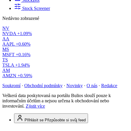
StockBot
Stock Screener
Nedávno zobrazené
NV
NVDA
+1.09%
AA
AAPL
+0.60%
MS
MSFT
+0.16%
TS
TSLA
+1.94%
AM
AMZN
+0.59%
Soukromí
·
Obchodní podmínky
·
Novinky
·
O nás
·
Redakce
Veškerá data poskytovaná na portálu Bulios slouží pouze k
informačním účelům a nejsou určena k obchodování nebo
investování.
Zjistit více
Přihlásit se
Přizpůsobte si svůj feed