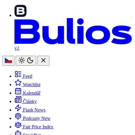
v2
Feed
Watchlist
Kalendář
Články
Flash News
Podcasty
New
Fair Price Index