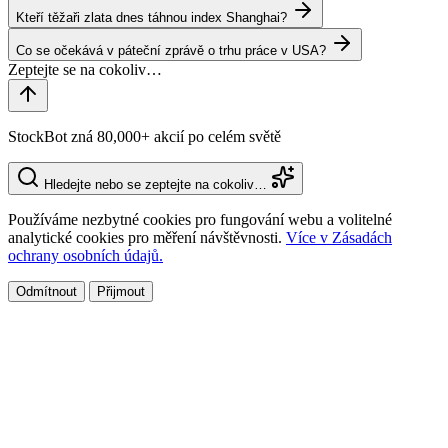
Kteří těžaři zlata dnes táhnou index Shanghai?
Co se očekává v páteční zprávě o trhu práce v USA?
StockBot zná 80,000+ akcií po celém světě
Hledejte nebo se zeptejte na cokoliv…
Používáme nezbytné cookies pro fungování webu a volitelné
analytické cookies pro měření návštěvnosti.
Více v Zásadách
ochrany osobních údajů.
Odmítnout
Přijmout