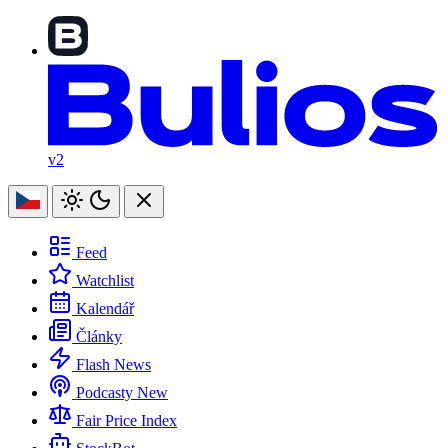
v2
Feed
Watchlist
Kalendář
Články
Flash News
Podcasty
New
Fair Price Index