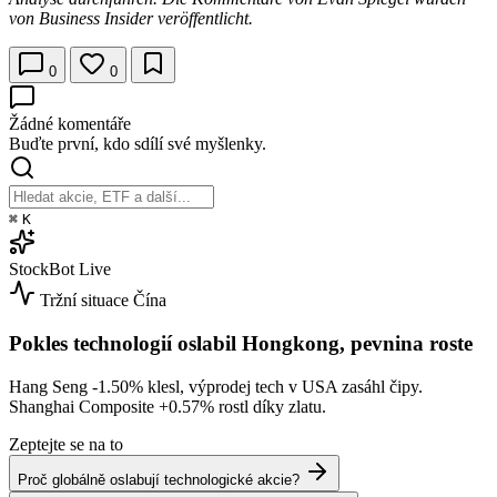
von Business Insider veröffentlicht.
0
0
Žádné komentáře
Buďte první, kdo sdílí své myšlenky.
⌘
K
StockBot
Live
Tržní situace
Čína
Pokles technologií oslabil Hongkong, pevnina roste
Hang Seng
-1.50%
klesl, výprodej tech v USA zasáhl čipy.
Shanghai Composite
+0.57%
rostl díky zlatu.
Zeptejte se na to
Proč globálně oslabují technologické akcie?