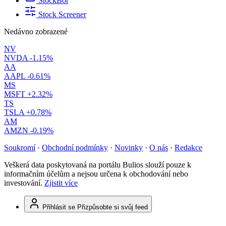
StockBot
Stock Screener
Nedávno zobrazené
NV
NVDA
-1.15%
AA
AAPL
-0.61%
MS
MSFT
+2.32%
TS
TSLA
+0.78%
AM
AMZN
-0.19%
Soukromí
·
Obchodní podmínky
·
Novinky
·
O nás
·
Redakce
Veškerá data poskytovaná na portálu Bulios slouží pouze k
informačním účelům a nejsou určena k obchodování nebo
investování.
Zjistit více
Přihlásit se
Přizpůsobte si svůj feed