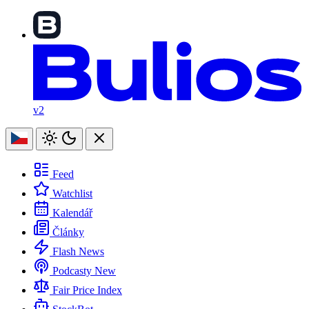
v2
Feed
Watchlist
Kalendář
Články
Flash News
Podcasty
New
Fair Price Index