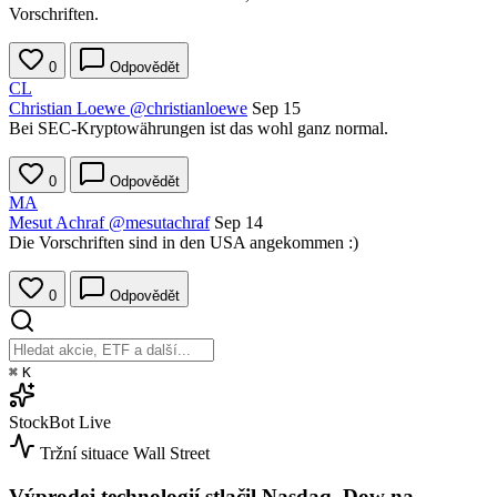
Vorschriften.
0
Odpovědět
CL
Christian Loewe
@christianloewe
Sep 15
Bei SEC-Kryptowährungen ist das wohl ganz normal.
0
Odpovědět
MA
Mesut Achraf
@mesutachraf
Sep 14
Die Vorschriften sind in den USA angekommen :)
0
Odpovědět
⌘
K
StockBot
Live
Tržní situace
Wall Street
Výprodej technologií stlačil Nasdaq, Dow na