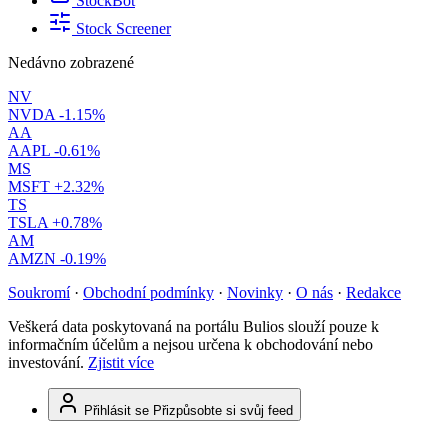
StockBot
Stock Screener
Nedávno zobrazené
NV
NVDA
-1.15%
AA
AAPL
-0.61%
MS
MSFT
+2.32%
TS
TSLA
+0.78%
AM
AMZN
-0.19%
Soukromí
·
Obchodní podmínky
·
Novinky
·
O nás
·
Redakce
Veškerá data poskytovaná na portálu Bulios slouží pouze k
informačním účelům a nejsou určena k obchodování nebo
investování.
Zjistit více
Přihlásit se
Přizpůsobte si svůj feed