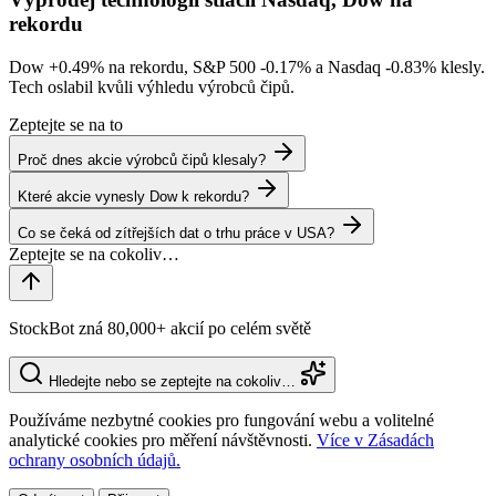
rekordu
Dow
+0.49%
na rekordu, S&P 500
-0.17%
a Nasdaq
-0.83%
klesly.
Tech oslabil kvůli výhledu výrobců čipů.
Zeptejte se na to
Proč dnes akcie výrobců čipů klesaly?
Které akcie vynesly Dow k rekordu?
Co se čeká od zítřejších dat o trhu práce v USA?
StockBot zná 80,000+ akcií po celém světě
Hledejte nebo se zeptejte na cokoliv…
Používáme nezbytné cookies pro fungování webu a volitelné
analytické cookies pro měření návštěvnosti.
Více v Zásadách
ochrany osobních údajů.