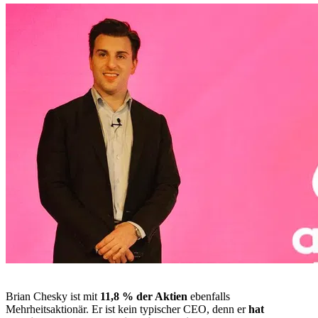
Brian Chesky ist mit
11,8 % der Aktien
ebenfalls
Mehrheitsaktionär. Er ist kein typischer CEO, denn er
hat