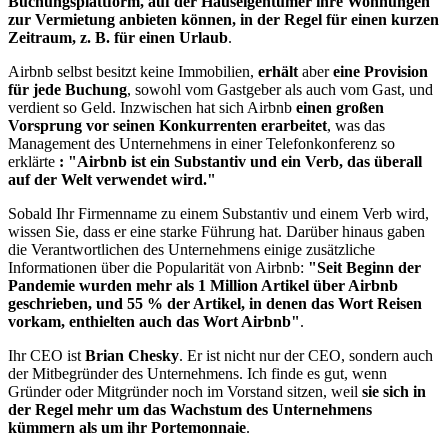
Buchungsplattform, auf der Hauseigentümer ihre Wohnungen
zur Vermietung anbieten können, in der Regel für einen kurzen
Zeitraum, z. B. für einen Urlaub
.
Airbnb selbst besitzt keine Immobilien,
erhält
aber
eine Provision
für jede Buchung
, sowohl vom Gastgeber als auch vom Gast, und
verdient so Geld. Inzwischen hat sich Airbnb
einen großen
Vorsprung vor seinen Konkurrenten erarbeitet
, was das
Management des Unternehmens in einer Telefonkonferenz so
erklärte
: "Airbnb ist ein Substantiv und ein Verb, das überall
auf der Welt verwendet wird."
Sobald Ihr Firmenname zu einem Substantiv und einem Verb wird,
wissen Sie, dass er eine starke Führung hat. Darüber hinaus gaben
die Verantwortlichen des Unternehmens einige zusätzliche
Informationen über die Popularität von Airbnb:
"Seit Beginn der
Pandemie wurden mehr als 1 Million Artikel über Airbnb
geschrieben, und 55 % der Artikel, in denen das Wort Reisen
vorkam, enthielten auch das Wort Airbnb"
.
Ihr CEO ist
Brian Chesky
. Er ist nicht nur der CEO, sondern auch
der Mitbegründer des Unternehmens. Ich finde es gut, wenn
Gründer oder Mitgründer noch im Vorstand sitzen, weil
sie sich in
der Regel mehr um das Wachstum des Unternehmens
kümmern als um ihr Portemonnaie
.