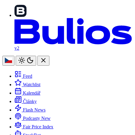
v2
Feed
Watchlist
Kalendář
Články
Flash News
Podcasty
New
Fair Price Index