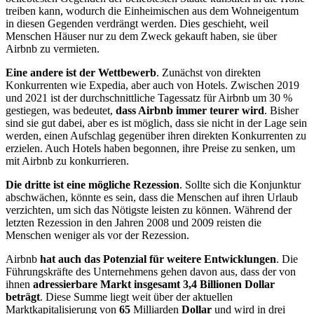
treiben kann, wodurch die Einheimischen aus dem Wohneigentum
in diesen Gegenden verdrängt werden. Dies geschieht, weil
Menschen Häuser nur zu dem Zweck gekauft haben, sie über
Airbnb zu vermieten.
Eine andere ist der Wettbewerb
. Zunächst von direkten
Konkurrenten wie Expedia, aber auch von Hotels. Zwischen 2019
und 2021 ist der durchschnittliche Tagessatz für Airbnb um 30 %
gestiegen, was bedeutet,
dass Airbnb immer teurer wird
. Bisher
sind sie gut dabei, aber es ist möglich, dass sie nicht in der Lage sein
werden, einen Aufschlag gegenüber ihren direkten Konkurrenten zu
erzielen. Auch Hotels haben begonnen, ihre Preise zu senken, um
mit Airbnb zu konkurrieren.
Die dritte ist eine mögliche Rezession
. Sollte sich die Konjunktur
abschwächen, könnte es sein, dass die Menschen auf ihren Urlaub
verzichten, um sich das Nötigste leisten zu können. Während der
letzten Rezession in den Jahren 2008 und 2009 reisten die
Menschen weniger als vor der Rezession.
Airbnb
hat auch das Potenzial für weitere Entwicklungen
. Die
Führungskräfte des Unternehmens gehen davon aus, dass der von
ihnen
adressierbare Markt insgesamt 3,4 Billionen Dollar
beträgt
. Diese Summe liegt weit über der aktuellen
Marktkapitalisierung von
65
Milliarden
Dollar
und wird in drei