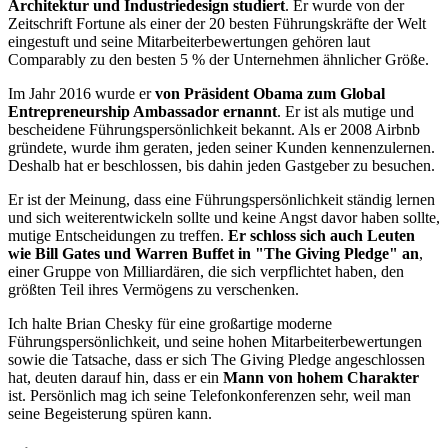
Architektur und Industriedesign studiert
. Er wurde von der
Zeitschrift Fortune als einer der 20 besten Führungskräfte der Welt
eingestuft und seine Mitarbeiterbewertungen gehören laut
Comparably zu den besten 5 % der Unternehmen ähnlicher Größe.
Im Jahr 2016 wurde er
von Präsident Obama zum Global
Entrepreneurship Ambassador ernannt
. Er ist als mutige und
bescheidene Führungspersönlichkeit bekannt. Als er 2008 Airbnb
gründete, wurde ihm geraten, jeden seiner Kunden kennenzulernen.
Deshalb hat er beschlossen, bis dahin jeden Gastgeber zu besuchen.
Er ist der Meinung, dass eine Führungspersönlichkeit ständig lernen
und sich weiterentwickeln sollte und keine Angst davor haben sollte,
mutige Entscheidungen zu treffen.
Er schloss sich auch Leuten
wie Bill Gates und Warren Buffet in "The Giving Pledge" an
,
einer Gruppe von Milliardären, die sich verpflichtet haben, den
größten Teil ihres Vermögens zu verschenken.
Ich halte Brian Chesky für eine großartige moderne
Führungspersönlichkeit, und seine hohen Mitarbeiterbewertungen
sowie die Tatsache, dass er sich The Giving Pledge angeschlossen
hat, deuten darauf hin, dass er ein
Mann von hohem Charakter
ist. Persönlich mag ich seine Telefonkonferenzen sehr, weil man
seine Begeisterung spüren kann.