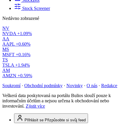
StockBot
Stock Screener
Nedávno zobrazené
NV
NVDA
+1.09%
AA
AAPL
+0.60%
MS
MSFT
+0.16%
TS
TSLA
+1.94%
AM
AMZN
+0.59%
Soukromí
·
Obchodní podmínky
·
Novinky
·
O nás
·
Redakce
Veškerá data poskytovaná na portálu Bulios slouží pouze k
informačním účelům a nejsou určena k obchodování nebo
investování.
Zjistit více
Přihlásit se
Přizpůsobte si svůj feed