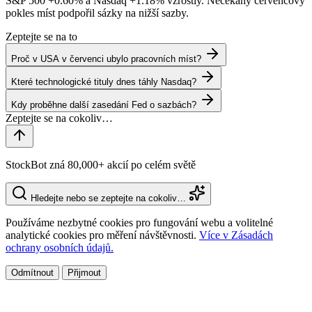
S&P 500
+0.60%
a Nasdaq
+1.18%
vzrostly. Nečekaný červencový
pokles míst podpořil sázky na nižší sazby.
Zeptejte se na to
Proč v USA v červenci ubylo pracovních míst?
Které technologické tituly dnes táhly Nasdaq?
Kdy proběhne další zasedání Fed o sazbách?
StockBot zná 80,000+ akcií po celém světě
Hledejte nebo se zeptejte na cokoliv…
Používáme nezbytné cookies pro fungování webu a volitelné
analytické cookies pro měření návštěvnosti.
Více v Zásadách
ochrany osobních údajů.
Odmítnout
Přijmout