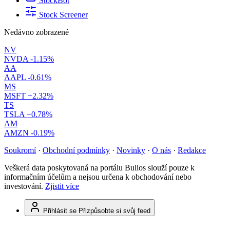
StockBot
Stock Screener
Nedávno zobrazené
NV
NVDA
-1.15%
AA
AAPL
-0.61%
MS
MSFT
+2.32%
TS
TSLA
+0.78%
AM
AMZN
-0.19%
Soukromí
·
Obchodní podmínky
·
Novinky
·
O nás
·
Redakce
Veškerá data poskytovaná na portálu Bulios slouží pouze k
informačním účelům a nejsou určena k obchodování nebo
investování.
Zjistit více
Přihlásit se
Přizpůsobte si svůj feed