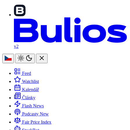
v2
Feed
Watchlist
Kalendář
Články
Flash News
Podcasty
New
Fair Price Index