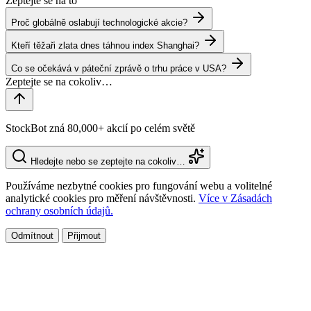
Zeptejte se na to
Proč globálně oslabují technologické akcie?
Kteří těžaři zlata dnes táhnou index Shanghai?
Co se očekává v páteční zprávě o trhu práce v USA?
StockBot zná 80,000+ akcií po celém světě
Hledejte nebo se zeptejte na cokoliv…
Používáme nezbytné cookies pro fungování webu a volitelné
analytické cookies pro měření návštěvnosti.
Více v Zásadách
ochrany osobních údajů.
Odmítnout
Přijmout