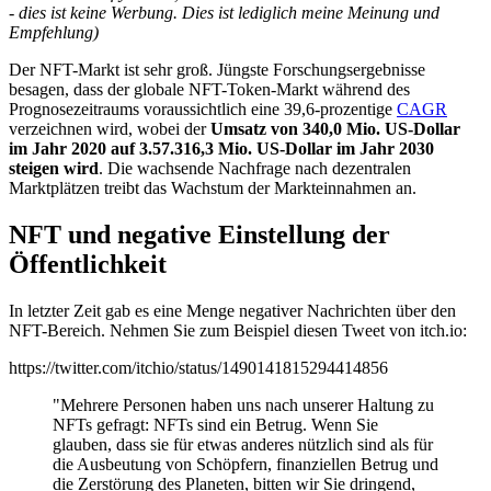
- dies ist keine Werbung. Dies ist lediglich meine Meinung und
Empfehlung)
Der NFT-Markt ist sehr groß. Jüngste Forschungsergebnisse
besagen, dass der globale NFT-Token-Markt während des
Prognosezeitraums voraussichtlich eine 39,6-prozentige
CAGR
verzeichnen wird, wobei der
Umsatz von 340,0 Mio. US-Dollar
im Jahr 2020 auf 3.57.316,3 Mio. US-Dollar im Jahr 2030
steigen wird
. Die wachsende Nachfrage nach dezentralen
Marktplätzen treibt das Wachstum der Markteinnahmen an.
NFT und negative Einstellung der
Öffentlichkeit
In letzter Zeit gab es eine Menge negativer Nachrichten über den
NFT-Bereich. Nehmen Sie zum Beispiel diesen Tweet von itch.io:
https://twitter.com/itchio/status/1490141815294414856
"Mehrere Personen haben uns nach unserer Haltung zu
NFTs gefragt: NFTs sind ein Betrug. Wenn Sie
glauben, dass sie für etwas anderes nützlich sind als für
die Ausbeutung von Schöpfern, finanziellen Betrug und
die Zerstörung des Planeten, bitten wir Sie dringend,