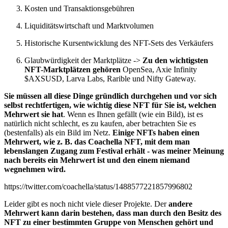
Kosten und Transaktionsgebühren
Liquiditätswirtschaft und Marktvolumen
Historische Kursentwicklung des NFT-Sets des Verkäufers
Glaubwürdigkeit der Marktplätze ->
Zu den wichtigsten
NFT-Marktplätzen gehören
OpenSea, Axie Infinity
$AXSUSD
, Larva Labs, Rarible und Nifty Gateway.
Sie müssen all diese Dinge gründlich durchgehen und vor sich
selbst rechtfertigen, wie wichtig diese NFT für Sie ist, welchen
Mehrwert sie hat
. Wenn es Ihnen gefällt (wie ein Bild), ist es
natürlich nicht schlecht, es zu kaufen, aber betrachten Sie es
(bestenfalls) als ein Bild im Netz.
Einige NFTs haben einen
Mehrwert, wie z. B. das Coachella NFT, mit dem man
lebenslangen Zugang zum Festival erhält - was meiner Meinung
nach bereits ein Mehrwert ist und den einem niemand
wegnehmen wird.
https://twitter.com/coachella/status/1488577221857996802
Leider gibt es noch nicht viele dieser Projekte. Der
andere
Mehrwert kann darin bestehen, dass man durch den Besitz des
NFT zu einer bestimmten Gruppe von Menschen gehört und