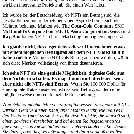
wirklich interessante Projekte ab, die einen Wert haben.
Ich würde bei der Entscheidung, ob NFTs ein Betrug sind, die
geschäftlichen und unternehmerischen Aspekte berücksichtigen.
Mehrere bekannte Marken wie
The Coca-Cola Company
$KO
,
McDonald's Corporation
$MCD
,
Asics Corporation
,
Gucci
und
Ray-Ban
haben NFTs in ihren Marketingkampagnen eingesetzt.
Ich glaube nicht, dass irgendeines dieser Unternehmen etwas
mit einem möglichen Betrugsfall auf dem NFT-Markt zu tun
haben möchte
. Wenn sie NFTs als Betrug ansehen würden, würden
sich diese Marken vollständig von ihnen distanzieren.
Ich sehe NFT als eine geniale Möglichkeit, digitales Geld aus
dem Nichts zu schaffen. Es mag dumm und überteuert sein,
aber nicht alle NFTs sind Betrug.
Wenn Sie 100.000 Dollar für
eine digitale Katze ausgeben, ist das kein Betrug, sondern eine
möglicherweise dumme finanzielle Entscheidung.
Zum Schluss möchte ich noch darauf hinweisen, dass man mit NFT
wirklich Geld verdienen kann, aber nicht so leicht, wie man es in
den Youtube-Tutorials sieht. Es gibt viele Projekte, die sinnvoll sind,
einen gewissen Wert haben und bei denen Sie insgesamt etwas
gewinnen, wenn Sie sie halten oder weiterverkaufen - aber denken
Sie daran, dass das, was Sie kaufen und dann verkaufen wollen,