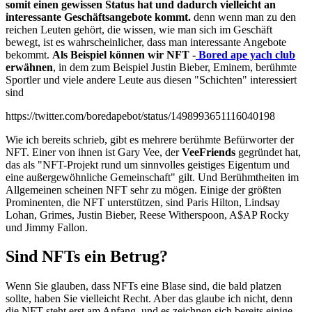
somit einen gewissen Status hat und dadurch vielleicht an
interessante Geschäftsangebote kommt.
denn wenn man zu den
reichen Leuten gehört, die wissen, wie man sich im Geschäft
bewegt, ist es wahrscheinlicher, dass man interessante Angebote
bekommt.
Als Beispiel können wir NFT -
Bored ape yach club
erwähnen
, in dem zum Beispiel Justin Bieber, Eminem, berühmte
Sportler und viele andere Leute aus diesen "Schichten" interessiert
sind
https://twitter.com/boredapebot/status/1498993651116040198
Wie ich bereits schrieb, gibt es mehrere berühmte Befürworter der
NFT. Einer von ihnen ist Gary Vee, der
VeeFriends
gegründet hat,
das als "NFT-Projekt rund um sinnvolles geistiges Eigentum und
eine außergewöhnliche Gemeinschaft" gilt. Und Berühmtheiten im
Allgemeinen scheinen NFT sehr zu mögen. Einige der größten
Prominenten, die NFT unterstützen, sind Paris Hilton, Lindsay
Lohan, Grimes, Justin Bieber, Reese Witherspoon, A$AP Rocky
und Jimmy Fallon.
Sind NFTs ein Betrug?
Wenn Sie glauben, dass NFTs eine Blase sind, die bald platzen
sollte, haben Sie vielleicht Recht. Aber das glaube ich nicht, denn
die NFT steht erst am Anfang, und es zeichnen sich bereits einige