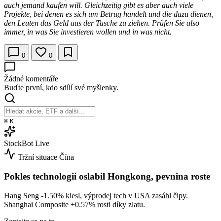
auch jemand kaufen will. Gleichzeitig gibt es aber auch viele
Projekte, bei denen es sich um Betrug handelt und die dazu dienen,
den Leuten das Geld aus der Tasche zu ziehen. Prüfen Sie also
immer, in was Sie investieren wollen und in was nicht.
0
0
Žádné komentáře
Buďte první, kdo sdílí své myšlenky.
⌘
K
StockBot
Live
Tržní situace
Čína
Pokles technologií oslabil Hongkong, pevnina roste
Hang Seng
-1.50%
klesl, výprodej tech v USA zasáhl čipy.
Shanghai Composite
+0.57%
rostl díky zlatu.