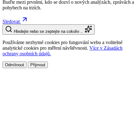
Buďte mezi prvními, kdo se dozví o nových analýzách, zprávách a
pohybech na trzích.
Sledovat
Hledejte nebo se zeptejte na cokoliv…
Používáme nezbytné cookies pro fungování webu a volitelné
analytické cookies pro měření návštěvnosti.
Více v Zásadách
ochrany osobních údajů.
Odmítnout
Přijmout