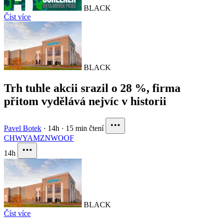
BLACK
Číst více
BLACK
Trh tuhle akcii srazil o 28 %, firma
přitom vydělává nejvíc v historii
Pavel Botek
·
14h
·
15 min čtení
CHWY
AMZN
WOOF
14h
BLACK
Číst více