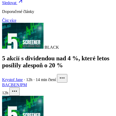
Sledovat
Doporučené články
Číst více
BLACK
5 akcií s dividendou nad 4 %, které letos
posílily alespoň o 20 %
Krystof Jane
·
12h
·
14 min čtení
BAC
BEN
JPM
12h