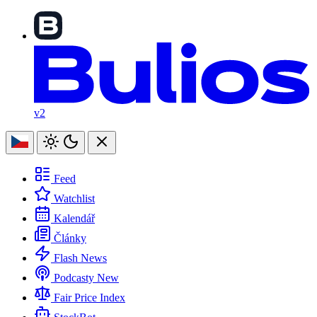
v2
Feed
Watchlist
Kalendář
Články
Flash News
Podcasty
New
Fair Price Index