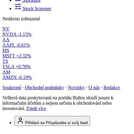
StockBot
Stock Screener
Nedávno zobrazené
NV
NVDA
-1.15%
AA
AAPL
-0.61%
MS
MSFT
+2.32%
TS
TSLA
+0.78%
AM
AMZN
-0.19%
Soukromí
·
Obchodní podmínky
·
Novinky
·
O nás
·
Redakce
Veškerá data poskytovaná na portálu Bulios slouží pouze k
informačním účelům a nejsou určena k obchodování nebo
investování.
Zjistit více
Přihlásit se
Přizpůsobte si svůj feed