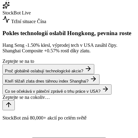
StockBot
Live
Tržní situace
Čína
Pokles technologií oslabil Hongkong, pevnina roste
Hang Seng
-1.50%
klesl, výprodej tech v USA zasáhl čipy.
Shanghai Composite
+0.57%
rostl díky zlatu.
Zeptejte se na to
Proč globálně oslabují technologické akcie?
Kteří těžaři zlata dnes táhnou index Shanghai?
Co se očekává v páteční zprávě o trhu práce v USA?
StockBot zná 80,000+ akcií po celém světě