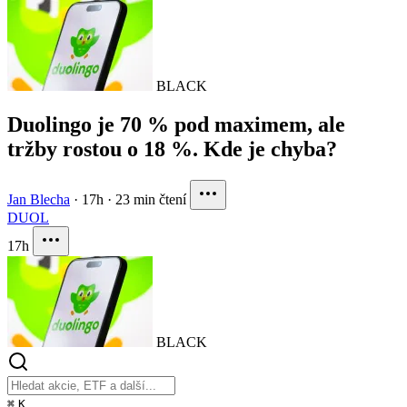
BLACK
Duolingo je 70 % pod maximem, ale
tržby rostou o 18 %. Kde je chyba?
Jan Blecha
·
17h
·
23 min čtení
DUOL
17h
BLACK
⌘
K