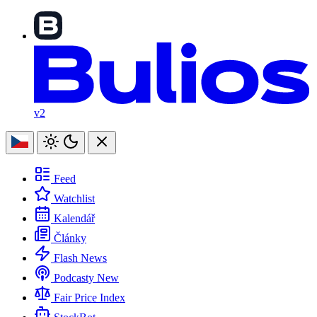
v2
Feed
Watchlist
Kalendář
Články
Flash News
Podcasty
New
Fair Price Index