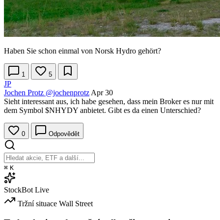
Haben Sie schon einmal von Norsk Hydro gehört?
1
5
JP
Jochen Protz
@jochenprotz
Apr 30
Sieht interessant aus, ich habe gesehen, dass mein Broker es nur mit
dem Symbol $NHYDY anbietet. Gibt es da einen Unterschied?
0
Odpovědět
⌘
K
StockBot
Live
Tržní situace
Wall Street