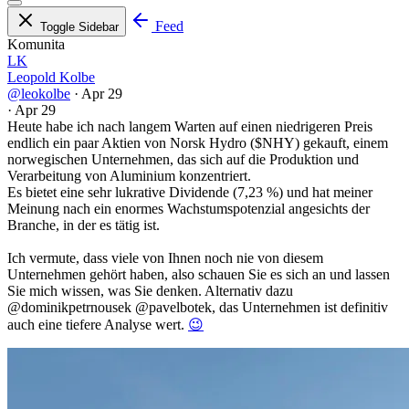
Feed
Toggle Sidebar
Komunita
LK
Leopold Kolbe
@leokolbe
·
Apr 29
·
Apr 29
Heute habe ich nach langem Warten auf einen niedrigeren Preis
endlich ein paar Aktien von Norsk Hydro ($NHY) gekauft, einem
norwegischen Unternehmen, das sich auf die Produktion und
Verarbeitung von Aluminium konzentriert.
Es bietet eine sehr lukrative Dividende (7,23 %) und hat meiner
Meinung nach ein enormes Wachstumspotenzial angesichts der
Branche, in der es tätig ist.
Ich vermute, dass viele von Ihnen noch nie von diesem
Unternehmen gehört haben, also schauen Sie es sich an und lassen
Sie mich wissen, was Sie denken. Alternativ dazu
@dominikpetrnousek
@pavelbotek
, das Unternehmen ist definitiv
auch eine tiefere Analyse wert.
😉