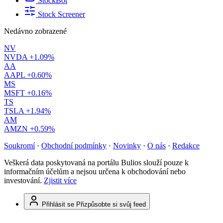
StockBot
Stock Screener
Nedávno zobrazené
NV
NVDA
+1.09%
AA
AAPL
+0.60%
MS
MSFT
+0.16%
TS
TSLA
+1.94%
AM
AMZN
+0.59%
Soukromí
·
Obchodní podmínky
·
Novinky
·
O nás
·
Redakce
Veškerá data poskytovaná na portálu Bulios slouží pouze k
informačním účelům a nejsou určena k obchodování nebo
investování.
Zjistit více
Přihlásit se
Přizpůsobte si svůj feed