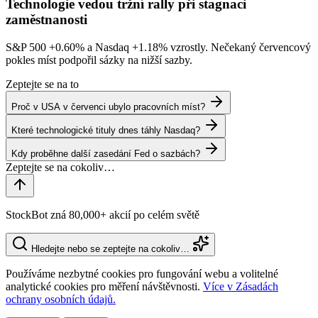
Technologie vedou tržní rally při stagnaci
zaměstnanosti
S&P 500
+0.60%
a Nasdaq
+1.18%
vzrostly. Nečekaný červencový
pokles míst podpořil sázky na nižší sazby.
Zeptejte se na to
Proč v USA v červenci ubylo pracovních míst?
Které technologické tituly dnes táhly Nasdaq?
Kdy proběhne další zasedání Fed o sazbách?
StockBot zná 80,000+ akcií po celém světě
Hledejte nebo se zeptejte na cokoliv…
Používáme nezbytné cookies pro fungování webu a volitelné
analytické cookies pro měření návštěvnosti.
Více v Zásadách
ochrany osobních údajů.