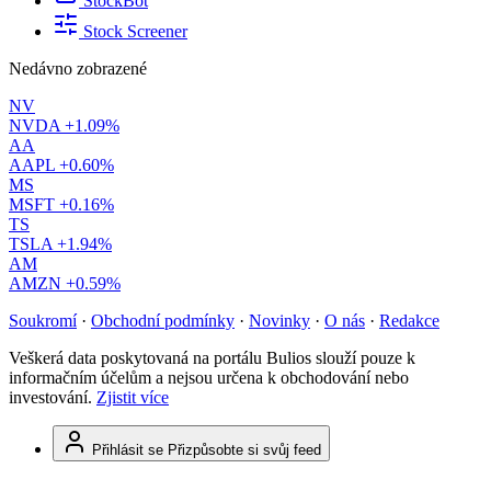
StockBot
Stock Screener
Nedávno zobrazené
NV
NVDA
+1.09%
AA
AAPL
+0.60%
MS
MSFT
+0.16%
TS
TSLA
+1.94%
AM
AMZN
+0.59%
Soukromí
·
Obchodní podmínky
·
Novinky
·
O nás
·
Redakce
Veškerá data poskytovaná na portálu Bulios slouží pouze k
informačním účelům a nejsou určena k obchodování nebo
investování.
Zjistit více
Přihlásit se
Přizpůsobte si svůj feed