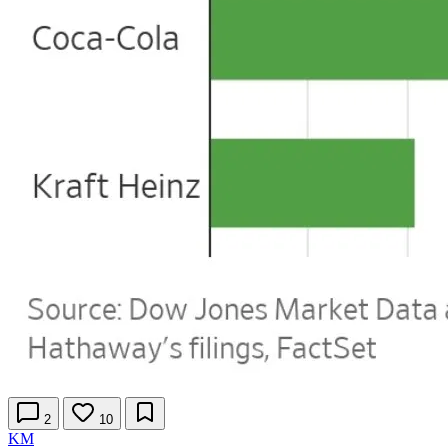
2
10
KM