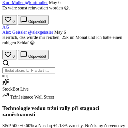
Kurt Muller
@kurtmuller
May 6
Es wäre sonst reinvestiert worden 😄.
0
Odpovědět
AG
Alex Geissler
@alexgeissler
May 6
Herrlich, das würde mir reichen, 25k im Monat und ich hätte einen
ruhigen Schlaf 😂.
0
Odpovědět
⌘
K
StockBot
Live
Tržní situace
Wall Street
Technologie vedou tržní rally při stagnaci
zaměstnanosti
S&P 500
+0.60%
a Nasdaq
+1.18%
vzrostly. Nečekaný červencový