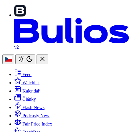
v2
Feed
Watchlist
Kalendář
Články
Flash News
Podcasty
New
Fair Price Index