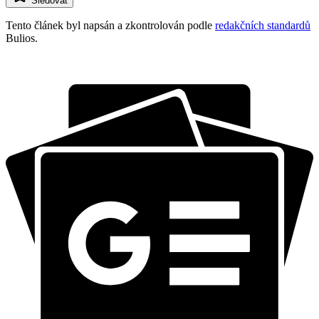
Sledovat
Tento článek byl napsán a zkontrolován podle
redakčních standardů
Bulios.