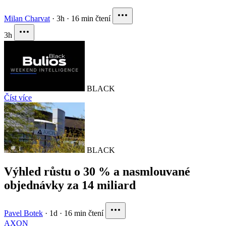
Milan Charvat
·
3h
·
16 min čtení
3h
BLACK
Číst více
BLACK
Výhled růstu o 30 % a nasmlouvané
objednávky za 14 miliard
Pavel Botek
·
1d
·
16 min čtení
AXON