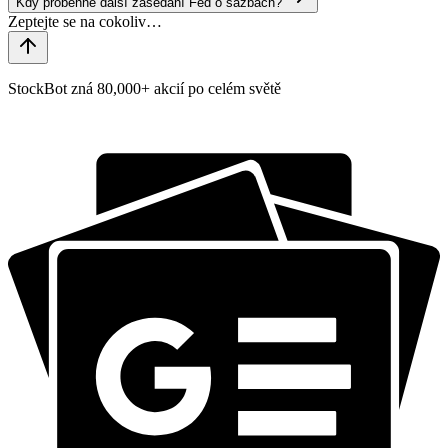
Kdy proběhne další zasedání Fed o sazbách?
StockBot zná 80,000+ akcií po celém světě