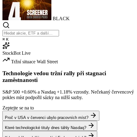
BLACK
⌘
K
StockBot
Live
Tržní situace
Wall Street
Technologie vedou tržní rally při stagnaci
zaměstnanosti
S&P 500
+0.60%
a Nasdaq
+1.18%
vzrostly. Nečekaný červencový
pokles míst podpořil sázky na nižší sazby.
Zeptejte se na to
Proč v USA v červenci ubylo pracovních míst?
Které technologické tituly dnes táhly Nasdaq?