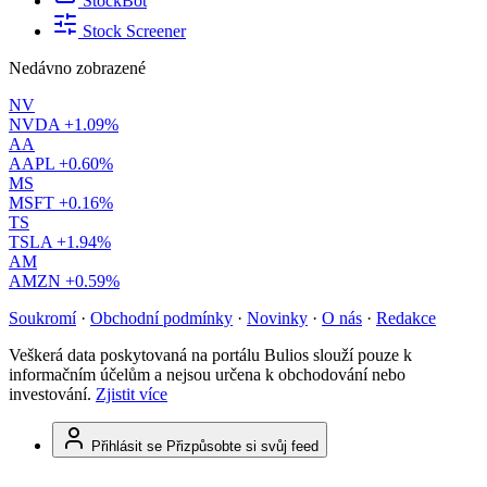
StockBot
Stock Screener
Nedávno zobrazené
NV
NVDA
+1.09%
AA
AAPL
+0.60%
MS
MSFT
+0.16%
TS
TSLA
+1.94%
AM
AMZN
+0.59%
Soukromí
·
Obchodní podmínky
·
Novinky
·
O nás
·
Redakce
Veškerá data poskytovaná na portálu Bulios slouží pouze k
informačním účelům a nejsou určena k obchodování nebo
investování.
Zjistit více
Přihlásit se
Přizpůsobte si svůj feed