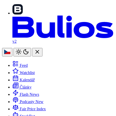
v2
Feed
Watchlist
Kalendář
Články
Flash News
Podcasty
New
Fair Price Index