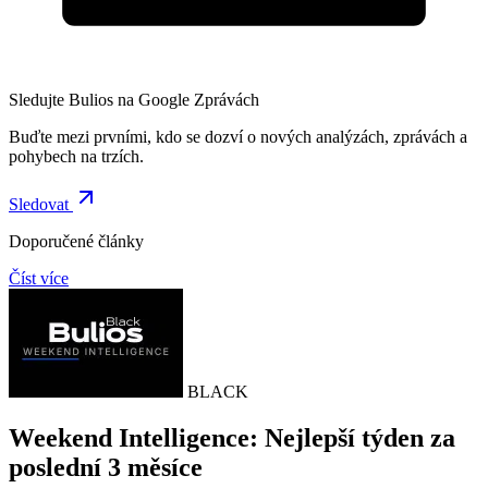
Sledujte Bulios na Google Zprávách
Buďte mezi prvními, kdo se dozví o nových analýzách, zprávách a
pohybech na trzích.
Sledovat
Doporučené články
Číst více
BLACK
Weekend Intelligence: Nejlepší týden za
poslední 3 měsíce