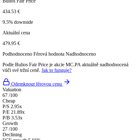
Bulios Fair Price
434.53 €
9.5% downside
Aktuální cena
479.95 €
Podhodnoceno
Férová hodnota
Nadhodnoceno
Podle Bulios Fair Price je akcie MC.PA aktuálně nadhodnocená
vůči své tržní ceně.
Jak to funguje?
Odemknout férovou cenu
Valuation
67
/100
Cheap
P/S
2.95x
P/E
21.89x
P/B
3.53x
Growth
27
/100
Declining