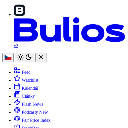
v2
Feed
Watchlist
Kalendář
Články
Flash News
Podcasty
New
Fair Price Index