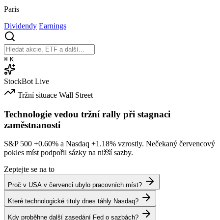
Paris
Dividendy
Earnings
⌘
K
StockBot
Live
Tržní situace
Wall Street
Technologie vedou tržní rally při stagnaci
zaměstnanosti
S&P 500
+0.60%
a Nasdaq
+1.18%
vzrostly. Nečekaný červencový
pokles míst podpořil sázky na nižší sazby.
Zeptejte se na to
Proč v USA v červenci ubylo pracovních míst?
Které technologické tituly dnes táhly Nasdaq?
Kdy proběhne další zasedání Fed o sazbách?