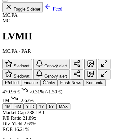
Feed
Toggle Sidebar
MC.PA
MC
LVMH
MC.PA · PAR
Sledovat
Cenový alert
Sledovat
Cenový alert
Přehled
Finance
Články
Flash News
Komunita
479.95 €
-0.31%
(-1.50 €)
1M
-2.63%
1M
6M
YTD
1Y
5Y
MAX
Market Cap
238.1B €
P/E Ratio
21.89x
Div. Yield
2.69%
ROE
16.21%