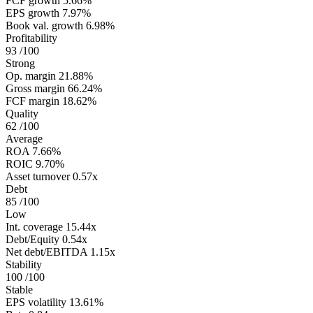
FCF growth
5.66%
EPS growth
7.97%
Book val. growth
6.98%
Profitability
93
/100
Strong
Op. margin
21.88%
Gross margin
66.24%
FCF margin
18.62%
Quality
62
/100
Average
ROA
7.66%
ROIC
9.70%
Asset turnover
0.57x
Debt
85
/100
Low
Int. coverage
15.44x
Debt/Equity
0.54x
Net debt/EBITDA
1.15x
Stability
100
/100
Stable
EPS volatility
13.61%