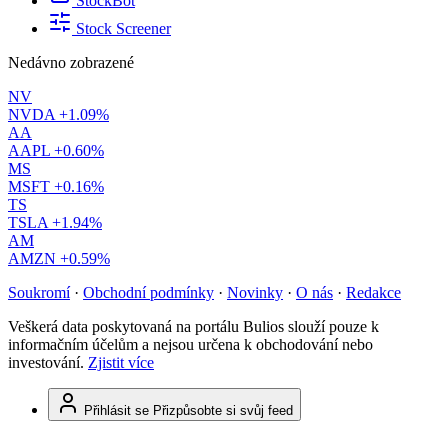
StockBot
Stock Screener
Nedávno zobrazené
NV
NVDA
+1.09%
AA
AAPL
+0.60%
MS
MSFT
+0.16%
TS
TSLA
+1.94%
AM
AMZN
+0.59%
Soukromí
·
Obchodní podmínky
·
Novinky
·
O nás
·
Redakce
Veškerá data poskytovaná na portálu Bulios slouží pouze k
informačním účelům a nejsou určena k obchodování nebo
investování.
Zjistit více
Přihlásit se
Přizpůsobte si svůj feed