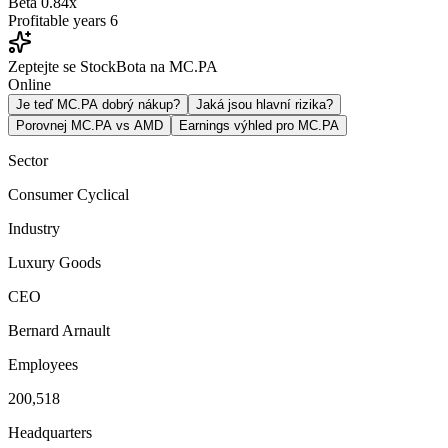
Beta
0.84x
Profitable years
6
Zeptejte se StockBota na MC.PA
Online
Je teď MC.PA dobrý nákup?
Jaká jsou hlavní rizika?
Porovnej MC.PA vs AMD
Earnings výhled pro MC.PA
Sector
Consumer Cyclical
Industry
Luxury Goods
CEO
Bernard Arnault
Employees
200,518
Headquarters