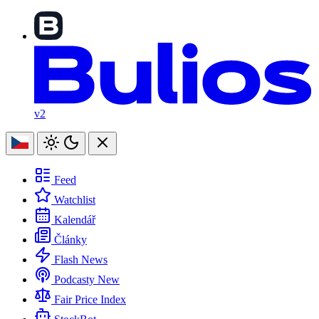
v2
Feed
Watchlist
Kalendář
Články
Flash News
Podcasty
New
Fair Price Index