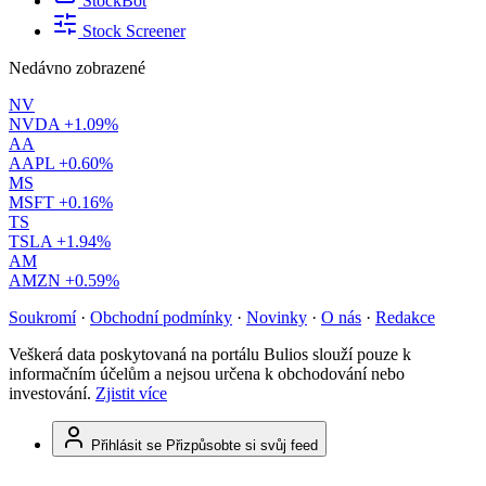
StockBot
Stock Screener
Nedávno zobrazené
NV
NVDA
+1.09%
AA
AAPL
+0.60%
MS
MSFT
+0.16%
TS
TSLA
+1.94%
AM
AMZN
+0.59%
Soukromí
·
Obchodní podmínky
·
Novinky
·
O nás
·
Redakce
Veškerá data poskytovaná na portálu Bulios slouží pouze k
informačním účelům a nejsou určena k obchodování nebo
investování.
Zjistit více
Přihlásit se
Přizpůsobte si svůj feed