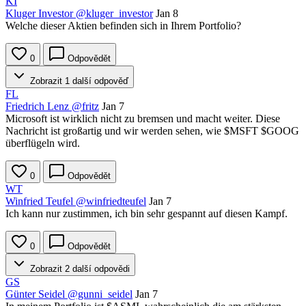
KI
Kluger Investor
@kluger_investor
Jan 8
Welche dieser Aktien befinden sich in Ihrem Portfolio?
0
Odpovědět
Zobrazit 1 další odpověď
FL
Friedrich Lenz
@fritz
Jan 7
Microsoft ist wirklich nicht zu bremsen und macht weiter. Diese
Nachricht ist großartig und wir werden sehen, wie
$MSFT
$GOOG
überflügeln wird.
0
Odpovědět
WT
Winfried Teufel
@winfriedteufel
Jan 7
Ich kann nur zustimmen, ich bin sehr gespannt auf diesen Kampf.
0
Odpovědět
Zobrazit 2 další odpovědi
GS
Günter Seidel
@gunni_seidel
Jan 7