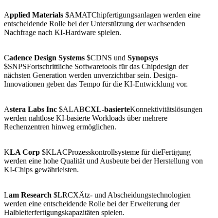
A
pplied Materials
$AMATChipfertigungsanlagen werden eine
entscheidende Rolle bei der Unterstützung der wachsenden
Nachfrage nach KI-Hardware spielen.
C
adence Design Systems
$CDNS und
Synopsys
$SNPS
Fortschrittliche Softwaretools für das Chipdesign der
nächsten Generation werden unverzichtbar sein. Design-
Innovationen geben das Tempo für die KI-Entwicklung vor.
A
stera Labs Inc
$ALAB
CXL-basierte
Konnektivitätslösungen
werden nahtlose KI-basierte Workloads über mehrere
Rechenzentren hinweg ermöglichen.
K
LA Corp
$KLACProzesskontrollsysteme für dieFertigung
werden eine hohe Qualität und Ausbeute bei der Herstellung von
KI-Chips gewährleisten.
L
am Research
$LRCXÄtz- und Abscheidungstechnologien
werden eine entscheidende Rolle bei der Erweiterung der
Halbleiterfertigungskapazitäten spielen.