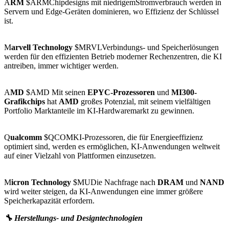
A
RM
$ARMChipdesigns mit niedrigemStromverbrauch werden in
Servern und Edge-Geräten dominieren, wo Effizienz der Schlüssel
ist.
M
arvell Technology
$MRVLVerbindungs- und Speicherlösungen
werden für den effizienten Betrieb moderner Rechenzentren, die KI
antreiben, immer wichtiger werden.
A
MD
$AMD Mit seinen
EPYC-Prozessoren
und
MI300-
Grafikchips
hat
AMD
großes Potenzial, mit seinem vielfältigen
Portfolio Marktanteile im KI-Hardwaremarkt zu gewinnen.
Q
ualcomm
$QCOMKI-Prozessoren, die für Energieeffizienz
optimiert sind, werden es ermöglichen, KI-Anwendungen weltweit
auf einer Vielzahl von Plattformen einzusetzen.
M
icron Technology
$MUDie Nachfrage nach
DRAM
und
NAND
wird weiter steigen, da KI-Anwendungen eine immer größere
Speicherkapazität erfordern.
🔧 Herstellungs- und Designtechnologien