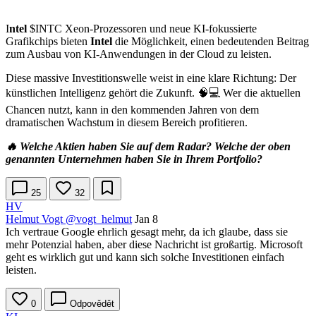
I
ntel
$INTC
Xeon-Prozessoren und neue KI-fokussierte
Grafikchips bieten
Intel
die Möglichkeit, einen bedeutenden Beitrag
zum Ausbau von KI-Anwendungen in der Cloud zu leisten.
Diese massive Investitionswelle weist in eine klare Richtung: Der
künstlichen Intelligenz gehört die Zukunft. 🧠💻 Wer die aktuellen
Chancen nutzt, kann in den kommenden Jahren von dem
dramatischen Wachstum in diesem Bereich profitieren.
🔥 Welche Aktien haben Sie auf dem Radar? Welche der oben
genannten Unternehmen haben Sie in Ihrem Portfolio?
25
32
HV
Helmut Vogt
@vogt_helmut
Jan 8
Ich vertraue Google ehrlich gesagt mehr, da ich glaube, dass sie
mehr Potenzial haben, aber diese Nachricht ist großartig. Microsoft
geht es wirklich gut und kann sich solche Investitionen einfach
leisten.
0
Odpovědět