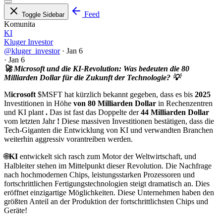
Feed
Toggle Sidebar
Komunita
KI
Kluger Investor
@kluger_investor
·
Jan 6
·
Jan 6
🚀 Microsoft und die KI-Revolution: Was bedeuten die 80
Milliarden Dollar für die Zukunft der Technologie? 💡
M
icrosoft
$MSFT hat kürzlich bekannt gegeben, dass es bis
2025
Investitionen in Höhe
von 80 Milliarden Dollar
in Rechenzentren
und KI plant
.
Das ist fast das Doppelte der
44 Milliarden Dollar
vom letzten Jahr
!
Diese massiven Investitionen bestätigen, dass die
Tech-Giganten die Entwicklung von KI und verwandten Branchen
weiterhin aggressiv vorantreiben werden.
🌐
KI
entwickelt sich rasch zum Motor der Weltwirtschaft, und
Halbleiter stehen im Mittelpunkt dieser Revolution. Die Nachfrage
nach hochmodernen Chips, leistungsstarken Prozessoren und
fortschrittlichen Fertigungstechnologien steigt dramatisch an. Dies
eröffnet einzigartige Möglichkeiten. Diese Unternehmen haben den
größten Anteil an der Produktion der fortschrittlichsten Chips und
Geräte!