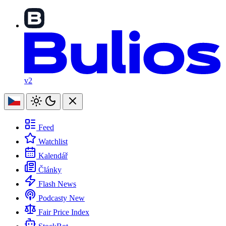
v2
Feed
Watchlist
Kalendář
Články
Flash News
Podcasty
New
Fair Price Index