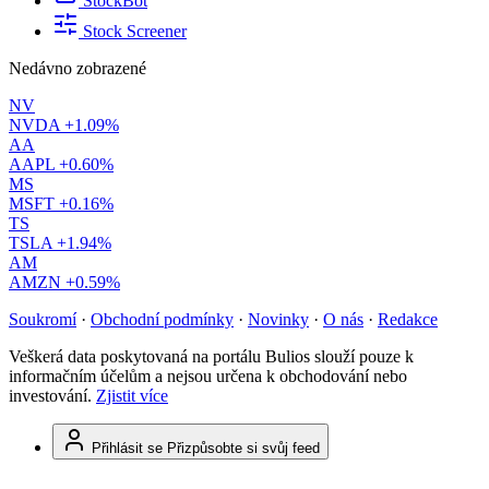
StockBot
Stock Screener
Nedávno zobrazené
NV
NVDA
+1.09%
AA
AAPL
+0.60%
MS
MSFT
+0.16%
TS
TSLA
+1.94%
AM
AMZN
+0.59%
Soukromí
·
Obchodní podmínky
·
Novinky
·
O nás
·
Redakce
Veškerá data poskytovaná na portálu Bulios slouží pouze k
informačním účelům a nejsou určena k obchodování nebo
investování.
Zjistit více
Přihlásit se
Přizpůsobte si svůj feed