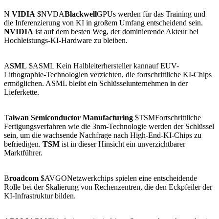
N
VIDIA
$NVDA
Blackwell
GPUs werden für das Training und
die Inferenzierung von KI in großem Umfang entscheidend sein.
NVIDIA
ist auf dem besten Weg, der dominierende Akteur bei
Hochleistungs-KI-Hardware zu bleiben.
A
SML
$ASML Kein Halbleiterhersteller kannauf EUV-
Lithographie-Technologien verzichten, die fortschrittliche KI-Chips
ermöglichen. ASML bleibt ein Schlüsselunternehmen in der
Lieferkette.
T
aiwan Semiconductor Manufacturing
$TSMFortschrittliche
Fertigungsverfahren wie die 3nm-Technologie werden der Schlüssel
sein, um die wachsende Nachfrage nach High-End-KI-Chips zu
befriedigen.
TSM
ist in dieser Hinsicht ein unverzichtbarer
Marktführer.
B
roadcom
$AVGONetzwerkchips spielen eine entscheidende
Rolle bei der Skalierung von Rechenzentren, die den Eckpfeiler der
KI-Infrastruktur bilden.