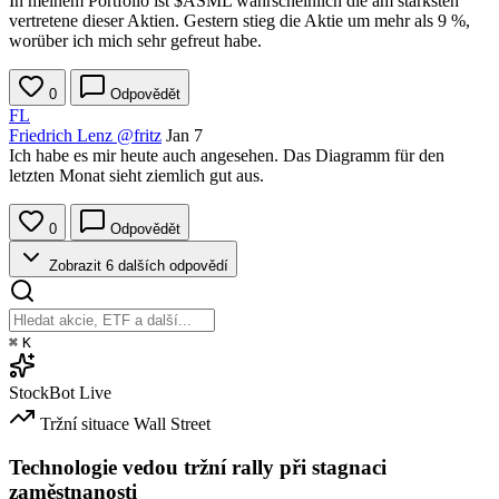
In meinem Portfolio ist
$ASML
wahrscheinlich die am stärksten
vertretene dieser Aktien. Gestern stieg die Aktie um mehr als 9 %,
worüber ich mich sehr gefreut habe.
0
Odpovědět
FL
Friedrich Lenz
@fritz
Jan 7
Ich habe es mir heute auch angesehen. Das Diagramm für den
letzten Monat sieht ziemlich gut aus.
0
Odpovědět
Zobrazit 6 dalších odpovědí
⌘
K
StockBot
Live
Tržní situace
Wall Street
Technologie vedou tržní rally při stagnaci
zaměstnanosti