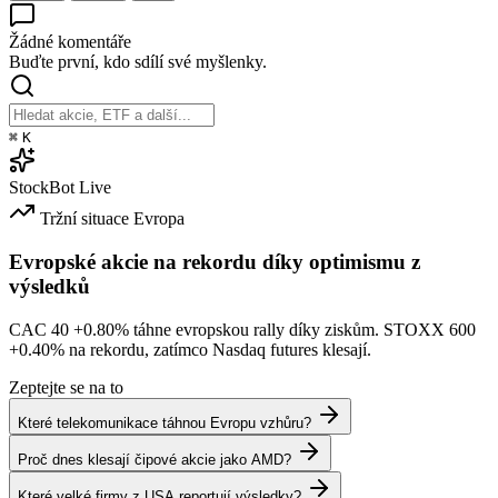
Žádné komentáře
Buďte první, kdo sdílí své myšlenky.
⌘
K
StockBot
Live
Tržní situace
Evropa
Evropské akcie na rekordu díky optimismu z
výsledků
CAC 40
+0.80%
táhne evropskou rally díky ziskům. STOXX 600
+0.40%
na rekordu, zatímco Nasdaq futures klesají.
Zeptejte se na to
Které telekomunikace táhnou Evropu vzhůru?
Proč dnes klesají čipové akcie jako AMD?
Které velké firmy z USA reportují výsledky?