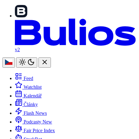
v2
Feed
Watchlist
Kalendář
Články
Flash News
Podcasty
New
Fair Price Index