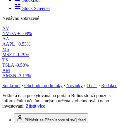
StockBot
Stock Screener
Nedávno zobrazené
NV
NVDA
+1.09%
AA
AAPL
+0.53%
MS
MSFT
-1.79%
TS
TSLA
-0.58%
AM
AMZN
-3.17%
Soukromí
·
Obchodní podmínky
·
Novinky
·
O nás
·
Redakce
Veškerá data poskytovaná na portálu Bulios slouží pouze k
informačním účelům a nejsou určena k obchodování nebo
investování.
Zjistit více
Přihlásit se
Přizpůsobte si svůj feed