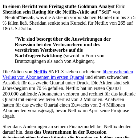
In einem Bericht vom Freitag stufte Goldman-Analyst Eric
Sheridan sein Rating für die Netflix-Aktie auf "Sell"
von
"Neutral"
herab
, was die Aktie im vorbörslichen Handel um bis zu 5
% fallen ließ. Sheridan senkte sein Kursziel für Netflix von 265 auf
186 US-Dollar.
"
Wir sind besorgt über die Auswirkungen der
Rezession bei den Verbrauchern und des
verstärkten Wettbewerbs auf die
Nachfrageentwicklung
(sowohl in Form von
Bruttozugängen als auch von Abgängen).
Die Aktien von
Netflix
$NFLX
stehen nach einem
überraschenden
Verlust von Abonnenten im ersten Quartal
und einem schwachen
Ausblick für das zweite Quartal unter Druck. Die Aktien sind seit
Jahresbeginn um 70 % gefallen. Netflix hat im ersten Quartal
200.000 zahlende Abonnenten verloren und rechnet für das laufende
Quartal mit einem weiteren Verlust von 2 Millionen. Analysten
hatten für das zweite Quartal einen Zuwachs von 2,4 Millionen
Abonnenten vorausgesagt, bevor Netflix im April seine Prognose
abgab.
Sheridans Änderungen an seinem Finanzmodell bei Netflix deuten
darauf hin, dass
das Unternehmen in der Rezession
Schwierigkeiten haben könnte, die Kunden zu halten, um die