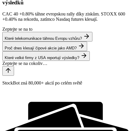
výsledků
CAC 40
+0.80%
táhne evropskou rally díky ziskům. STOXX 600
+0.40%
na rekordu, zatímco Nasdaq futures klesají.
Zeptejte se na to
Které telekomunikace táhnou Evropu vzhůru?
Proč dnes klesají čipové akcie jako AMD?
Které velké firmy z USA reportují výsledky?
StockBot zná 80,000+ akcií po celém světě