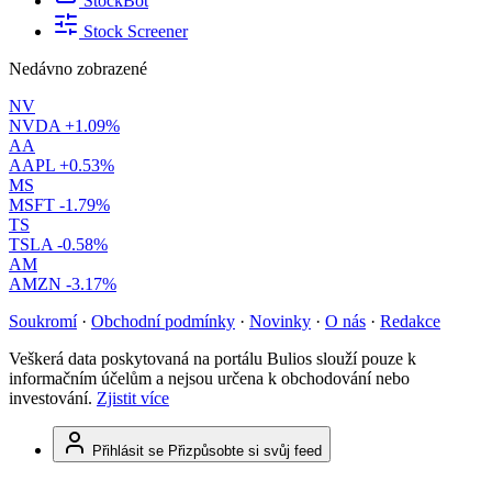
StockBot
Stock Screener
Nedávno zobrazené
NV
NVDA
+1.09%
AA
AAPL
+0.53%
MS
MSFT
-1.79%
TS
TSLA
-0.58%
AM
AMZN
-3.17%
Soukromí
·
Obchodní podmínky
·
Novinky
·
O nás
·
Redakce
Veškerá data poskytovaná na portálu Bulios slouží pouze k
informačním účelům a nejsou určena k obchodování nebo
investování.
Zjistit více
Přihlásit se
Přizpůsobte si svůj feed