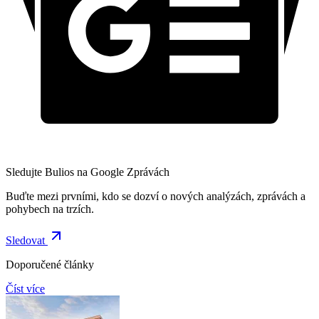
Sledujte Bulios na Google Zprávách
Buďte mezi prvními, kdo se dozví o nových analýzách, zprávách a
pohybech na trzích.
Sledovat
Doporučené články
Číst více