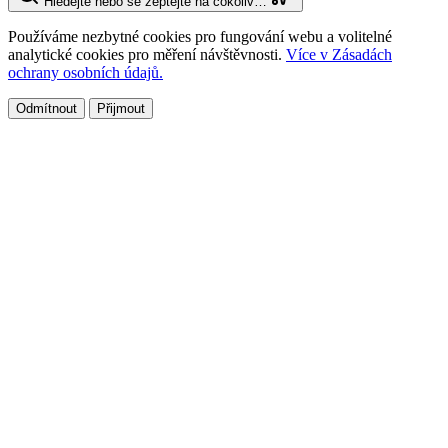
Hledejte nebo se zeptejte na cokoliv…
Používáme nezbytné cookies pro fungování webu a volitelné
analytické cookies pro měření návštěvnosti.
Více v Zásadách
ochrany osobních údajů.
Odmítnout
Přijmout