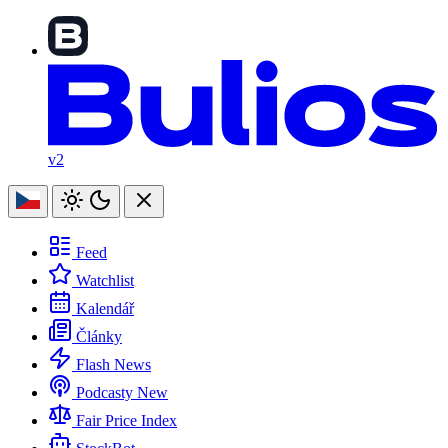
v2
Feed
Watchlist
Kalendář
Články
Flash News
Podcasty
New
Fair Price Index