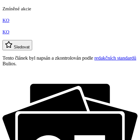
Zmíněné akcie
KO
KO
Sledovat
Tento článek byl napsán a zkontrolován podle
redakčních standardů
Bulios.