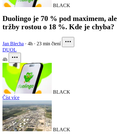
BLACK
Duolingo je 70 % pod maximem, ale
tržby rostou o 18 %. Kde je chyba?
Jan Blecha
·
4h
·
23 min čtení
DUOL
4h
BLACK
Číst více
BLACK