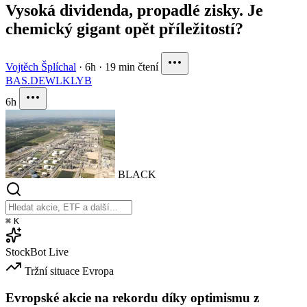
Vysoká dividenda, propadlé zisky. Je
chemický gigant opět příležitostí?
Vojtěch Šplíchal
·
6h
·
19 min čtení
BAS.DE
WLK
LYB
6h
BLACK
⌘
K
StockBot
Live
Tržní situace
Evropa
Evropské akcie na rekordu díky optimismu z