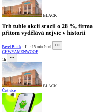
BLACK
Trh tuhle akcii srazil o 28 %, firma
přitom vydělává nejvíc v historii
Pavel Botek
·
1h
·
15 min čtení
CHWY
AMZN
WOOF
1h
BLACK
Číst více