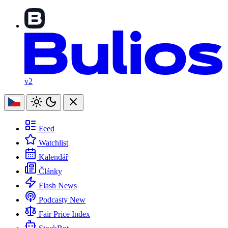
v2
Feed
Watchlist
Kalendář
Články
Flash News
Podcasty
New
Fair Price Index