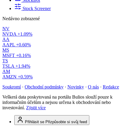
StockBot
Stock Screener
Nedávno zobrazené
NV
NVDA
+1.09%
AA
AAPL
+0.60%
MS
MSFT
+0.16%
TS
TSLA
+1.94%
AM
AMZN
+0.59%
Soukromí
·
Obchodní podmínky
·
Novinky
·
O nás
·
Redakce
Veškerá data poskytovaná na portálu Bulios slouží pouze k
informačním účelům a nejsou určena k obchodování nebo
investování.
Zjistit více
Přihlásit se
Přizpůsobte si svůj feed