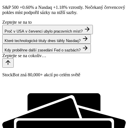
S&P 500
+0.60%
a Nasdaq
+1.18%
vzrostly. Nečekaný červencový
pokles míst podpořil sázky na nižší sazby.
Zeptejte se na to
Proč v USA v červenci ubylo pracovních míst?
Které technologické tituly dnes táhly Nasdaq?
Kdy proběhne další zasedání Fed o sazbách?
StockBot zná 80,000+ akcií po celém světě