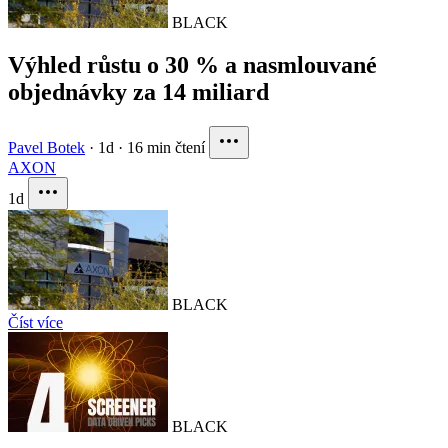
BLACK
Výhled růstu o 30 % a nasmlouvané
objednávky za 14 miliard
Pavel Botek
·
1d
·
16 min čtení
AXON
1d
BLACK
Číst více
BLACK