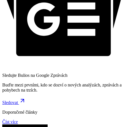
Sledujte Bulios na Google Zprávách
Buďte mezi prvními, kdo se dozví o nových analýzách, zprávách a
pohybech na trzích.
Sledovat
Doporučené články
Číst více