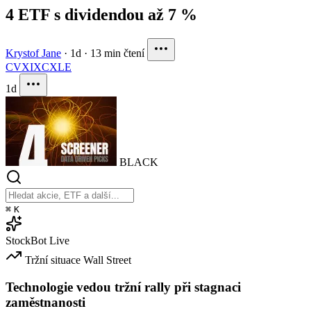
4 ETF s dividendou až 7 %
Krystof Jane
·
1d
·
13 min čtení
CVX
IXC
XLE
1d
BLACK
⌘
K
StockBot
Live
Tržní situace
Wall Street
Technologie vedou tržní rally při stagnaci
zaměstnanosti