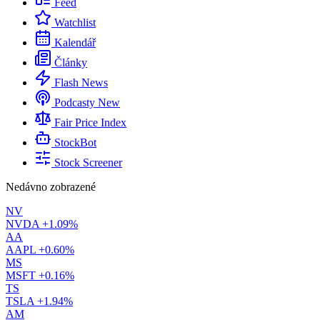
Feed
Watchlist
Kalendář
Články
Flash News
Podcasty
New
Fair Price Index
StockBot
Stock Screener
Nedávno zobrazené
NV
NVDA
+1.09%
AA
AAPL
+0.60%
MS
MSFT
+0.16%
TS
TSLA
+1.94%
AM