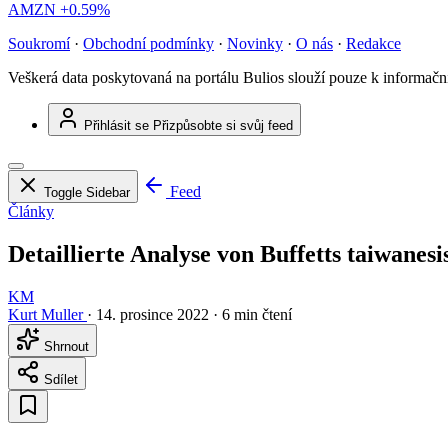
AMZN
+0.59%
Soukromí
·
Obchodní podmínky
·
Novinky
·
O nás
·
Redakce
Veškerá data poskytovaná na portálu Bulios slouží pouze k informač
Přihlásit se
Přizpůsobte si svůj feed
Feed
Toggle Sidebar
Články
Detaillierte Analyse von Buffetts taiwanesi
KM
Kurt Muller
·
14. prosince 2022
·
6 min čtení
Shrnout
Sdílet