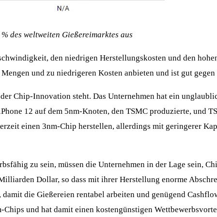
% des weltweiten Gießereimarktes aus
chwindigkeit, den niedrigen Herstellungskosten und den hohen
eren Mengen und zu niedrigeren Kosten anbieten und ist gut gege
 der Chip-Innovation steht. Das Unternehmen hat ein unglaublic
das iPhone 12 auf dem 5nm-Knoten, den TSMC produzierte, und 
zeit einen 3nm-Chip herstellen, allerdings mit geringerer Kapa
rbsfähig zu sein, müssen die Unternehmen in der Lage sein, Chip
 Milliarden Dollar, so dass mit ihrer Herstellung enorme Absc
en, damit die Gießereien rentabel arbeiten und genügend Cash
m-Chips und hat damit einen kostengünstigen Wettbewerbsvortei