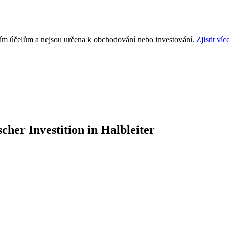
ním účelům a nejsou určena k obchodování nebo investování.
Zjistit víc
scher Investition in Halbleiter