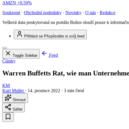
AMZN
+0.59%
Soukromí
·
Obchodní podmínky
·
Novinky
·
O nás
·
Redakce
Veškerá data poskytovaná na portálu Bulios slouží pouze k informač
Přihlásit se
Přizpůsobte si svůj feed
Feed
Toggle Sidebar
Články
Warren Buffetts Rat, wie man Unternehm
KM
Kurt Muller
·
14. prosince 2022
·
3 min čtení
Shrnout
Sdílet