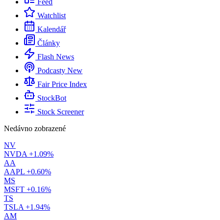
Feed
Watchlist
Kalendář
Články
Flash News
Podcasty
New
Fair Price Index
StockBot
Stock Screener
Nedávno zobrazené
NV
NVDA
+1.09%
AA
AAPL
+0.60%
MS
MSFT
+0.16%
TS
TSLA
+1.94%
AM