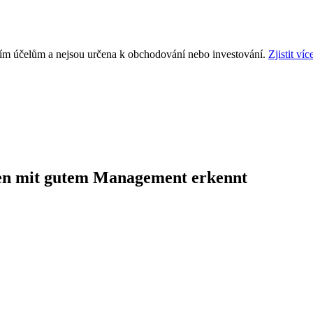
ním účelům a nejsou určena k obchodování nebo investování.
Zjistit víc
en mit gutem Management erkennt