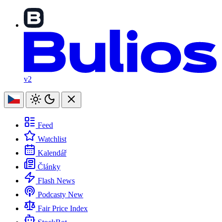
v2
Feed
Watchlist
Kalendář
Články
Flash News
Podcasty
New
Fair Price Index