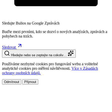
Sledujte Bulios na Google Zprávách
Buďte mezi prvními, kdo se dozví o nových analýzách, zprávách a
pohybech na trzích.
Sledovat
Hledejte nebo se zeptejte na cokoliv…
Používáme nezbytné cookies pro fungování webu a volitelné
analytické cookies pro měření návštěvnosti.
Více v Zásadách
ochrany osobních údajů.
Odmítnout
Přijmout