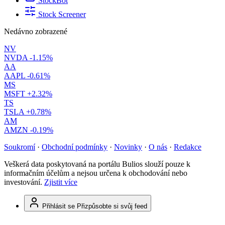
StockBot
Stock Screener
Nedávno zobrazené
NV
NVDA
-1.15%
AA
AAPL
-0.61%
MS
MSFT
+2.32%
TS
TSLA
+0.78%
AM
AMZN
-0.19%
Soukromí
·
Obchodní podmínky
·
Novinky
·
O nás
·
Redakce
Veškerá data poskytovaná na portálu Bulios slouží pouze k
informačním účelům a nejsou určena k obchodování nebo
investování.
Zjistit více
Přihlásit se
Přizpůsobte si svůj feed