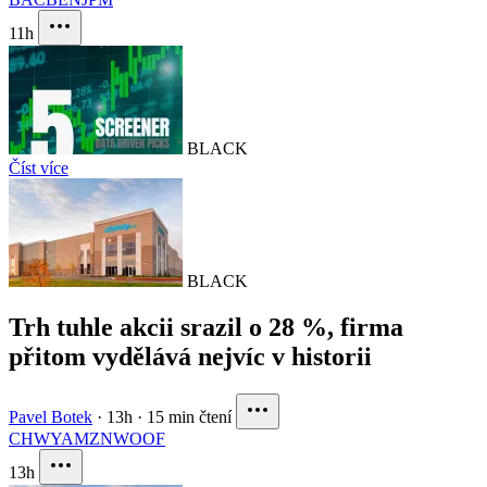
11h
BLACK
Číst více
BLACK
Trh tuhle akcii srazil o 28 %, firma
přitom vydělává nejvíc v historii
Pavel Botek
·
13h
·
15 min čtení
CHWY
AMZN
WOOF
13h