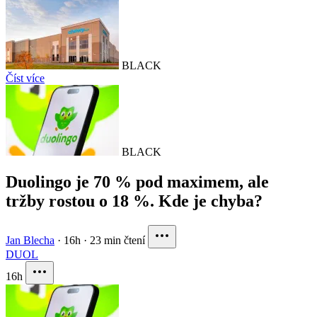
BLACK
Číst více
BLACK
Duolingo je 70 % pod maximem, ale
tržby rostou o 18 %. Kde je chyba?
Jan Blecha
·
16h
·
23 min čtení
DUOL
16h