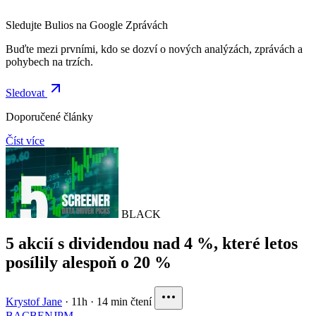
Sledujte Bulios na Google Zprávách
Buďte mezi prvními, kdo se dozví o nových analýzách, zprávách a
pohybech na trzích.
Sledovat
Doporučené články
Číst více
BLACK
5 akcií s dividendou nad 4 %, které letos
posílily alespoň o 20 %
Krystof Jane
·
11h
·
14 min čtení
BAC
BEN
JPM