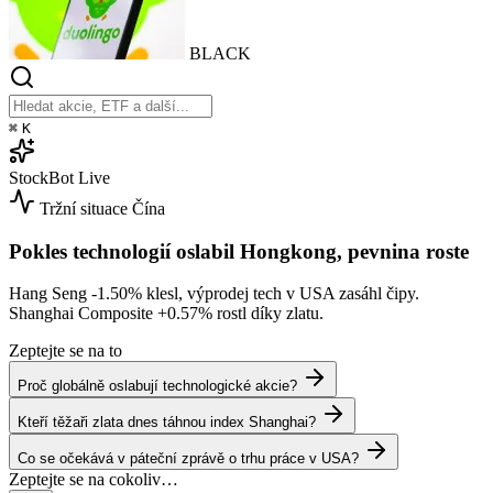
BLACK
⌘
K
StockBot
Live
Tržní situace
Čína
Pokles technologií oslabil Hongkong, pevnina roste
Hang Seng
-1.50%
klesl, výprodej tech v USA zasáhl čipy.
Shanghai Composite
+0.57%
rostl díky zlatu.
Zeptejte se na to
Proč globálně oslabují technologické akcie?
Kteří těžaři zlata dnes táhnou index Shanghai?
Co se očekává v páteční zprávě o trhu práce v USA?