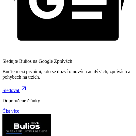
Sledujte Bulios na Google Zprávách
Buďte mezi prvními, kdo se dozví o nových analýzách, zprávách a
pohybech na trzích.
Sledovat
Doporučené články
Číst více