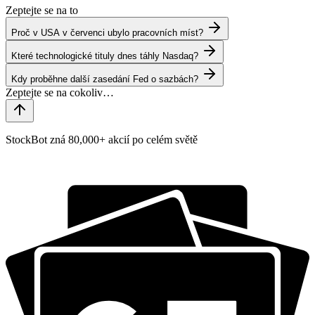
Zeptejte se na to
Proč v USA v červenci ubylo pracovních míst?
Které technologické tituly dnes táhly Nasdaq?
Kdy proběhne další zasedání Fed o sazbách?
StockBot zná 80,000+ akcií po celém světě