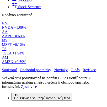
StockBot
Stock Screener
Nedávno zobrazené
NV
NVDA
+1.09%
AA
AAPL
+0.60%
MS
MSFT
+0.16%
TS
TSLA
+1.94%
AM
AMZN
+0.59%
Soukromí
·
Obchodní podmínky
·
Novinky
·
O nás
·
Redakce
Veškerá data poskytovaná na portálu Bulios slouží pouze k
informačním účelům a nejsou určena k obchodování nebo
investování.
Zjistit více
Přihlásit se
Přizpůsobte si svůj feed