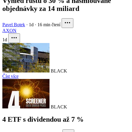
Výhled růstu o 30 % a nasmlouvané
objednávky za 14 miliard
Pavel Botek
·
1d
·
16 min čtení
AXON
1d
BLACK
Číst více
BLACK
4 ETF s dividendou až 7 %