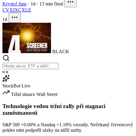
Krystof Jane
·
1d
·
13 min čtení
CVX
IXC
XLE
1d
BLACK
⌘
K
StockBot
Live
Tržní situace
Wall Street
Technologie vedou tržní rally při stagnaci
zaměstnanosti
S&P 500
+0.60%
a Nasdaq
+1.18%
vzrostly. Nečekaný červencový
pokles míst podpořil sázky na nižší sazby.