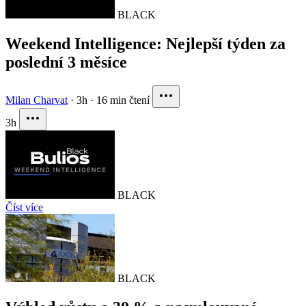
BLACK
Weekend Intelligence: Nejlepší týden za
poslední 3 měsíce
Milan Charvat
·
3h
·
16 min čtení
3h
BLACK
Číst více
BLACK