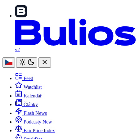
v2
Feed
Watchlist
Kalendář
Články
Flash News
Podcasty
New
Fair Price Index