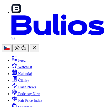
v2
Feed
Watchlist
Kalendář
Články
Flash News
Podcasty
New
Fair Price Index