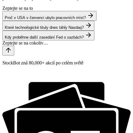
Zeptejte se na to
Proč v USA v červenci ubylo pracovních míst?
Které technologické tituly dnes táhly Nasdaq?
Kdy proběhne další zasedání Fed o sazbách?
StockBot zná 80,000+ akcií po celém světě