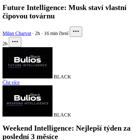
Future Intelligence: Musk staví vlastní
čipovou továrnu
Milan Charvat
·
2h
·
16 min čtení
2h
BLACK
Číst více
BLACK
Weekend Intelligence: Nejlepší týden za
poslední 3 měsíce