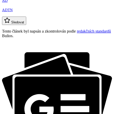
AD
ADTN
Sledovat
Tento článek byl napsán a zkontrolován podle
redakčních standardů
Bulios.