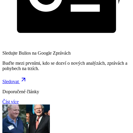
Sledujte Bulios na Google Zprávách
Buďte mezi prvními, kdo se dozví o nových analýzách, zprávách a
pohybech na trzích.
Sledovat
Doporučené články
Číst více