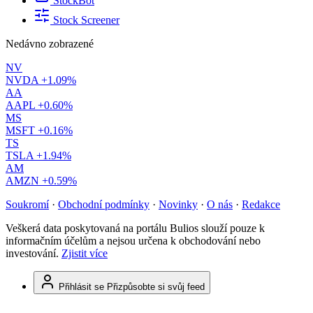
StockBot
Stock Screener
Nedávno zobrazené
NV
NVDA
+1.09%
AA
AAPL
+0.60%
MS
MSFT
+0.16%
TS
TSLA
+1.94%
AM
AMZN
+0.59%
Soukromí
·
Obchodní podmínky
·
Novinky
·
O nás
·
Redakce
Veškerá data poskytovaná na portálu Bulios slouží pouze k
informačním účelům a nejsou určena k obchodování nebo
investování.
Zjistit více
Přihlásit se
Přizpůsobte si svůj feed