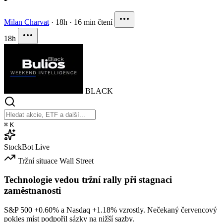
Milan Charvat
·
18h
·
16 min čtení
18h
BLACK
⌘
K
StockBot
Live
Tržní situace
Wall Street
Technologie vedou tržní rally při stagnaci
zaměstnanosti
S&P 500
+0.60%
a Nasdaq
+1.18%
vzrostly. Nečekaný červencový
pokles míst podpořil sázky na nižší sazby.