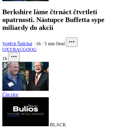
Berkshire láme čtrnáct čtvrtletí
opatrnosti. Nástupce Buffetta sype
miliardy do akcií
Vojtěch Šplíchal
·
1h
·
5 min čtení
OXY
BAC
GOOG
1h
Číst více
BLACK